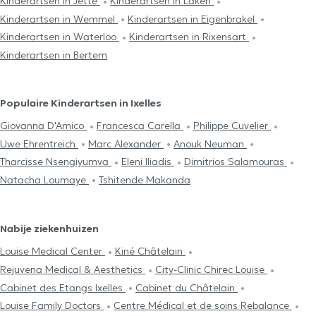
Kinderartsen in Jette
Kinderartsen in Laken
Kinderartsen in Wemmel
Kinderartsen in Eigenbrakel
Kinderartsen in Waterloo
Kinderartsen in Rixensart
Kinderartsen in Bertem
Populaire Kinderartsen in Ixelles
Giovanna D'Amico
Francesca Carella
Philippe Cuvelier
Uwe Ehrentreich
Marc Alexander
Anouk Neuman
Tharcisse Nsengiyumva
Eleni Iliadis
Dimitrios Salamouras
Natacha Loumaye
Tshitende Makanda
Nabije ziekenhuizen
Louise Medical Center
Kiné Châtelain
Rejuvena Medical & Aesthetics
City-Clinic Chirec Louise
Cabinet des Etangs Ixelles
Cabinet du Châtelain
Louise Family Doctors
Centre Médical et de soins Rebalance