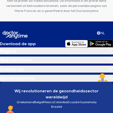
hem te praten via Videoconsultatie. De informatie in dit profiel werd
verzameld uit betrouwbare bronnen, zoals de persoonlijke pagina van
Marie Francois en is geverifieerd door het Doctoranytime
NL
Download de app
Regio's
Specialiteiten
Zoeken op
doctoranytime
Wij revolutioneren de gezondheidssector
wereldwijd
Griekenland
België
Mexico
Colombia
Ecuador
Guatemala
Brazilië