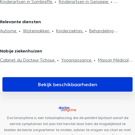
Kinderartsen in Sombreffe
Kinderartsen in Genappe
Kinderartsen in Rixensart
Kinderartsen in Lasne
Kinderartsen
in Waterloo
Kinderartsen in Eigenbrakel
Relevante diensten
Autisme
Waterpokken
Kinderziektes
Behandeling
slaapproblemen
Neonatologie
Behandeling utricaria
Astma
behandeling
Behandeling eetstoornissen
Nabije ziekenhuizen
Cabinet du Docteur Tichoux
Yoganaissance
Maison Médicale
du Biéreau
Centre Kinos
Louvain-la-Kiné
Cabinet Privé Dr
Lemajeur
Centre Tonaki
Centre Médical Corps-Santé
Maison de Santé Clémentine
Centre Epione
TriBE Concept
Bekijk beschikbaarheden
Chaumont-Gistoux
Centre Medical Le Cèdre Bousval
Clinique
du bois de la pierre
La Clinique en bois
Cabinet d'ostéopathie
Gembloux Fabian Laval
Des Racines à la Vie
Centre médical
des 4 sapins
Centre de Plein Être
Cabinet du Docteur
Doctoranytime is een totaaloplossing die de patiënt bijstaat vanaf de
Abrassart (Avenue Daudet)
Espace Médical Wavre-Limal
eerste symptomen tot aan het herstel door hem de mogelijkheid te
bieden de beste zorgverlener te vinden, advies te vragen via chat en met