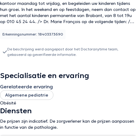
kantoor maandag tot vrijdag, en begeleiden uw kinderen tijdens
hun groei. In het weekend en op feestdagen, neem dan contact op
met het aantal kinderen permanentie van Brabant, van 8 tot 19u
op 010 45 24 44. /> Dr. Marie François op de volgende tijden: />
Dinsdag: 16h om 17.40 < br /> woensdag: van 15:20 tot 04:20 en
17:20 tot 18u /> Donderdag: vanaf 16:40 tot 17u en 18u op 18:40
Erkenningsnummer: 18403373690
/> en met vrijdag: 02:40 om 15:40 en 16:40 tot 18u /> /> worden
de volgende slots gereserveerd voor noodgevallen: /> Maandag:
De beschrijving werd aangepast door het Doctoranytime team,
van 17u tot 19u /> Dinsdag: vanaf 17:40 om 18:40 /> Woensdag:
gebaseerd op geverifieerde informatie.
van 16:20 om 17:20 /> Donderdag: van 17u tot 18u /> en met
vrijdag: 15:40 om 04:40 p.m .. /> /> U kunt contact opnemen met
de arts voor een andere vraag, klik op "hulp nodig". Inhoud
Specialisatie en ervaring
vertaald door google translate
Gerelateerde ervaring
Algemene pediatrie
Obésité
Diensten
De prijzen zijn indicatief. De zorgverlener kan de prijzen aanpassen
in functie van de pathologie.