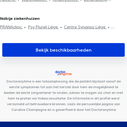
slaapproblemen
Neonatologie
Behandeling utricaria
Astma
behandeling
Behandeling eetstoornissen
Nabije ziekenhuizen
PRANAclinic
Psy Pluriel Liège
Centre Synapsis Liège
Plurisanté
D7 institut Rue Monulphe
Centre de diététique
NaturHouse Liège
Remacle Neurochirurgie
Lazeo Liège
LogoPsy
Clinique Dentaire Saint-Nicolas
Cabinet Dentaire
Bekijk beschikbaarheden
Liège
D7 Institut Place Théodore Gobert
Cabinet Bronckart
Cabinet de gastro-entérologie des docteurs Michels et Sacré
HexaClinic
Kin&Perform Chênée
Centre Médica +
Cabinet
des Drs Feron & El Amraoui
Centre Médical l'écoute
Collectif
Doctoranytime is een totaaloplossing die de patiënt bijstaat vanaf de
Médical SANTÉ
eerste symptomen tot aan het herstel door hem de mogelijkheid te
bieden de beste zorgverlener te vinden, advies te vragen via chat en met
hem te praten via Videoconsultatie. De informatie in dit profiel werd
verzameld uit betrouwbare bronnen, zoals de persoonlijke pagina van
Caroline Champagne en is geverifieerd door het Doctoranytime