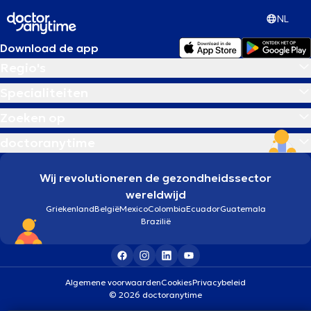
NL
Download de app
Regio's
Specialiteiten
Zoeken op
doctoranytime
Wij revolutioneren de gezondheidssector
wereldwijd
Griekenland
België
Mexico
Colombia
Ecuador
Guatemala
Brazilië
Algemene voorwaarden
Cookies
Privacybeleid
© 2026 doctoranytime