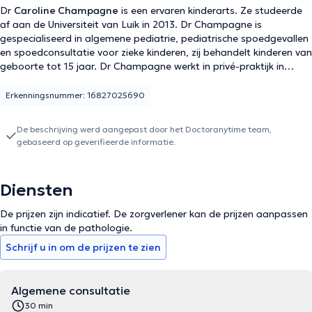
Dr
Caroline Champagne
is een ervaren kinderarts. Ze studeerde
af aan de Universiteit van Luik in 2013. Dr Champagne is
gespecialiseerd in algemene pediatrie, pediatrische spoedgevallen
en spoedconsultatie voor zieke kinderen, zij behandelt kinderen van
geboorte tot 15 jaar. Dr Champagne werkt in privé-praktijk in
Cointe en op de pediatrische spoeddienst van l'Espérance in
Montegnée (CHC, toekomstig Mont Légia). Haar consulten in de
Erkenningsnummer: 16827025690
privé-praktijk zijn alleen op afspraak, met elke dag gereserveerde
plaatsen voor zieke kinderen en spoedgevallen".
De beschrijving werd aangepast door het Doctoranytime team,
gebaseerd op geverifieerde informatie.
Diensten
De prijzen zijn indicatief. De zorgverlener kan de prijzen aanpassen
in functie van de pathologie.
Schrijf u in om de prijzen te zien
Algemene consultatie
30 min