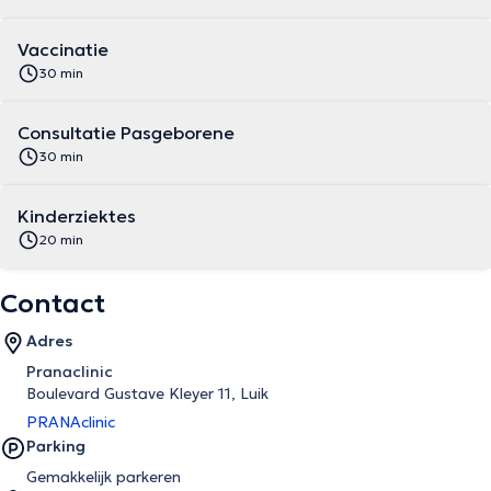
Vaccinatie
30 min
Consultatie Pasgeborene
30 min
Kinderziektes
20 min
Contact
Adres
Pranaclinic
Boulevard Gustave Kleyer 11, Luik
PRANAclinic
Parking
Gemakkelijk parkeren