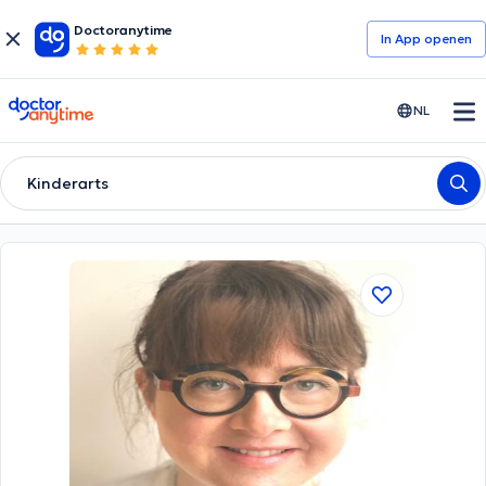
Doctoranytime
In App openen
doctoranytime
NL
Kinderarts