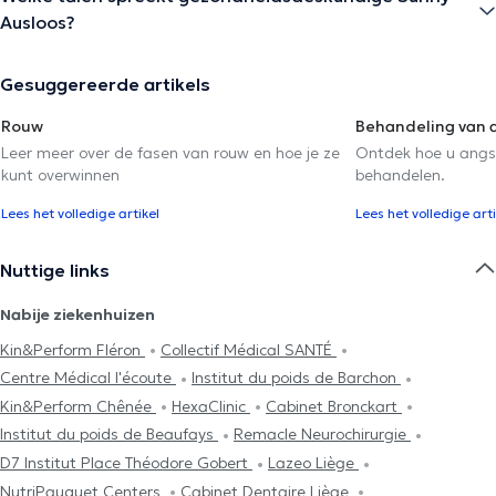
Ausloos?
Gesuggereerde artikels
Rouw
Behandeling van 
Leer meer over de fasen van rouw en hoe je ze
Ontdek hoe u angs
kunt overwinnen
behandelen.
Lees het volledige artikel
Lees het volledige arti
Nuttige links
Nabije ziekenhuizen
Kin&Perform Fléron
Collectif Médical SANTÉ
Centre Médical l'écoute
Institut du poids de Barchon
Kin&Perform Chênée
HexaClinic
Cabinet Bronckart
Institut du poids de Beaufays
Remacle Neurochirurgie
D7 Institut Place Théodore Gobert
Lazeo Liège
NutriPauquet Centers
Cabinet Dentaire Liège