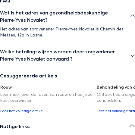
FAQ
Wat is het adres van gezondheidsdeskundige
Pierre-Yves Novalet?
Une approche alignée, sans dogme
Je crois que chacun porte en soi les réponses les plus
Het adres van zorgverlener Pierre-Yves Novalet is Chemin des
justes — mais qu’un regard neutre, une écoute profonde
Messes, 12a in Lasne.
et un cadre bienveillant peuvent en révéler la clarté.
Welke betalingswijzen worden door zorgverlener
Je vous accompagne pour faire émerger votre propre
Pierre-Yves Novalet aanvaard ?
vérité, et avancer à partir d’elle.
Gesuggereerde artikels
De beschrijving werd aangepast door het Doctoranytime team, gebaseerd
Rouw
Behandeling van 
op geverifieerde informatie.
Leer meer over de fasen van rouw en hoe je ze
Ontdek hoe u angs
kunt overwinnen
behandelen.
Lees het volledige artikel
Lees het volledige arti
Nuttige links