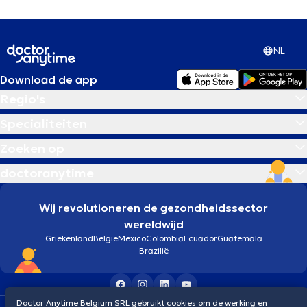
NL
Download de app
Regio's
Specialiteiten
Zoeken op
doctoranytime
Wij revolutioneren de gezondheidssector
wereldwijd
Griekenland
België
Mexico
Colombia
Ecuador
Guatemala
Brazilië
Doctor Anytime Belgium SRL gebruikt cookies om de werking en