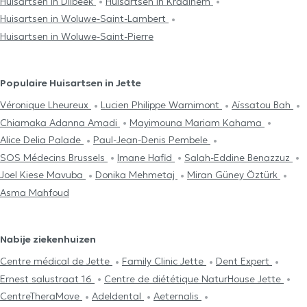
Huisartsen in Dilbeek
Huisartsen in Kraainem
Huisartsen in Woluwe-Saint-Lambert
Huisartsen in Woluwe-Saint-Pierre
Populaire Huisartsen in Jette
Véronique Lheureux
Lucien Philippe Warnimont
Aïssatou Bah
Chiamaka Adanna Amadi
Mayimouna Mariam Kahama
Alice Delia Palade
Paul-Jean-Denis Pembele
SOS Médecins Brussels
Imane Hafid
Salah-Eddine Benazzuz
Joel Kiese Mavuba
Donika Mehmetaj
Miran Güney Öztürk
Asma Mahfoud
Nabije ziekenhuizen
Centre médical de Jette
Family Clinic Jette
Dent Expert
Ernest salustraat 16
Centre de diététique NaturHouse Jette
CentreTheraMove
Adeldental
Aeternalis