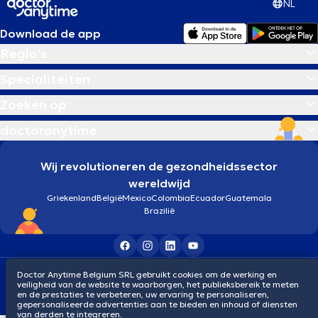
NL
Download de app
Regio's
Specialiteiten
Zoeken op
doctoranytime
Wij revolutioneren de gezondheidssector
wereldwijd
Griekenland
België
Mexico
Colombia
Ecuador
Guatemala
Brazilië
Algemene voorwaarden
Cookies
Privacybeleid
Doctor Anytime Belgium SRL gebruikt cookies om de werking en
veiligheid van de website te waarborgen, het publieksbereik te meten
© 2026 doctoranytime
en de prestaties te verbeteren, uw ervaring te personaliseren,
gepersonaliseerde advertenties aan te bieden en inhoud of diensten
van derden te integreren.