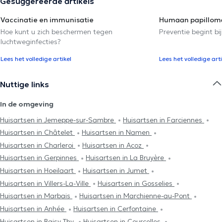
Gesuggereerde artikels
Vaccinatie en immunisatie
Humaan papilloma
Hoe kunt u zich beschermen tegen
Preventie begint bij
luchtweginfecties?
Lees het volledige artikel
Lees het volledige arti
Nuttige links
In de omgeving
Huisartsen in Jemeppe-sur-Sambre
Huisartsen in Farciennes
Huisartsen in Châtelet
Huisartsen in Namen
Huisartsen in Charleroi
Huisartsen in Acoz
Huisartsen in Gerpinnes
Huisartsen in La Bruyère
Huisartsen in Hoeilaart
Huisartsen in Jumet
Huisartsen in Villers-La-Ville
Huisartsen in Gosselies
Huisartsen in Marbais
Huisartsen in Marchienne-au-Pont
Huisartsen in Anhée
Huisartsen in Cerfontaine
Huisartsen in Baisy-Thy
Huisartsen in Courcelles