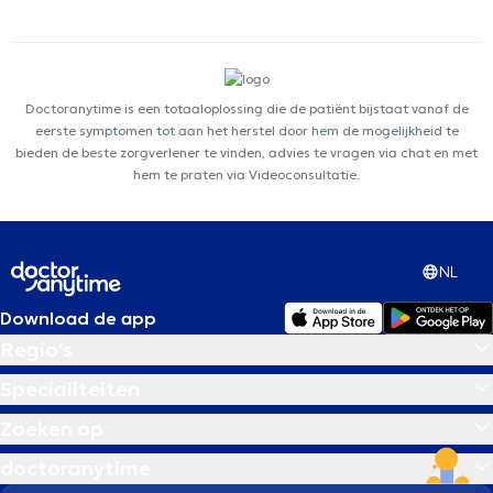
Doctoranytime is een totaaloplossing die de patiënt bijstaat vanaf de
eerste symptomen tot aan het herstel door hem de mogelijkheid te
bieden de beste zorgverlener te vinden, advies te vragen via chat en met
hem te praten via Videoconsultatie.
NL
Download de app
Regio's
Specialiteiten
Zoeken op
doctoranytime