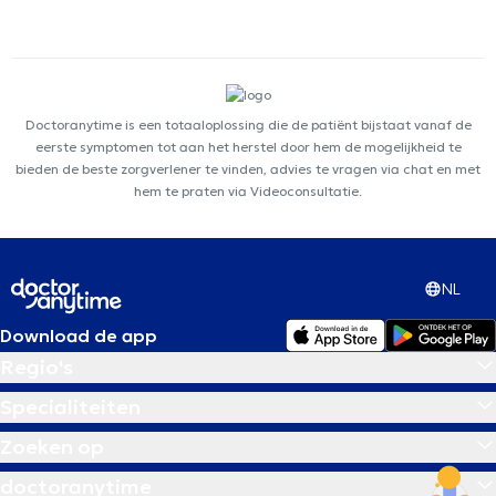
Doctoranytime is een totaaloplossing die de patiënt bijstaat vanaf de
eerste symptomen tot aan het herstel door hem de mogelijkheid te
bieden de beste zorgverlener te vinden, advies te vragen via chat en met
hem te praten via Videoconsultatie.
NL
Download de app
Regio's
Specialiteiten
Zoeken op
doctoranytime