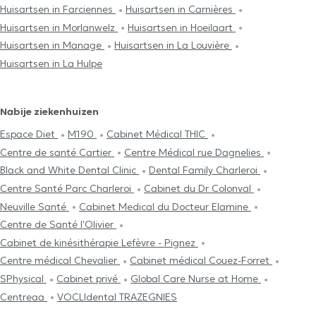
Huisartsen in Farciennes
Huisartsen in Carnières
Huisartsen in Morlanwelz
Huisartsen in Hoeilaart
Huisartsen in Manage
Huisartsen in La Louvière
Huisartsen in La Hulpe
Nabije ziekenhuizen
Espace Diet
M190
Cabinet Médical THIC
Centre de santé Cartier
Centre Médical rue Dagnelies
Black and White Dental Clinic
Dental Family Charleroi
Centre Santé Parc Charleroi
Cabinet du Dr Colonval
Neuville Santé
Cabinet Medical du Docteur Elamine
Centre de Santé l'Olivier
Cabinet de kinésithérapie Lefèvre - Pignez
Centre médical Chevalier
Cabinet médical Couez-Forret
SPhysical
Cabinet privé
Global Care Nurse at Home
Centreaa
VOCLIdental TRAZEGNIES