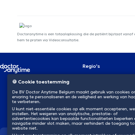
Doctoranytime is een totaaloplossing die de patiënt bijstaat vanaf
hem te praten via Videoconsultatie.
Regio's
Brussel
NL
🍪 Cookie toestemming
Antwerpen
Gent
De BV Doctor Anytime Belgium maakt gebruik van cookies 
Charleroi
ervaring te personaliseren en de veiligheid en werking van ha
Luik
te verbeteren.
Brugge
U kunt niet-essentiële cookies op elk moment accepteren, we
Namen
instellen. Het weigeren van analytische, prestatie- of
Leuven
advertentiecookies kan bepaalde functionaliteiten beperken
Mons
navigatie minder vlot maken, maar verhindert de toegang to
Aalst
website niet.