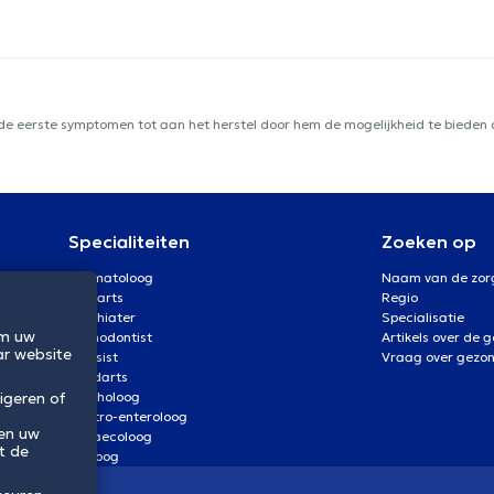
 de eerste symptomen tot aan het herstel door hem de mogelijkheid te bieden d
Specialiteiten
Zoeken op
Dermatoloog
Naam van de zor
Oogarts
Regio
Psychiater
Specialisatie
om uw
Orthodontist
Artikels over de 
ar website
Kinesist
Vraag over gezo
Tandarts
igeren of
Psycholoog
Gastro-enteroloog
 en uw
Gynaecoloog
t de
Uroloog