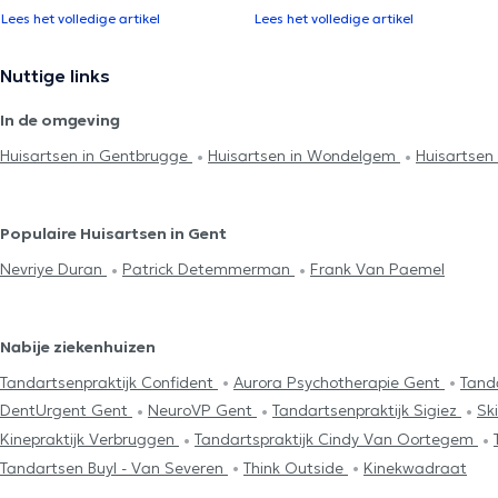
Lees het volledige artikel
Lees het volledige artikel
Nuttige links
In de omgeving
Huisartsen in Gentbrugge
Huisartsen in Wondelgem
Huisartsen
Populaire Huisartsen in Gent
Nevriye Duran
Patrick Detemmerman
Frank Van Paemel
Nabije ziekenhuizen
Tandartsenpraktijk Confident
Aurora Psychotherapie Gent
Tand
DentUrgent Gent
NeuroVP Gent
Tandartsenpraktijk Sigiez
Sk
Kinepraktijk Verbruggen
Tandartspraktijk Cindy Van Oortegem
Tandartsen Buyl - Van Severen
Think Outside
Kinekwadraat