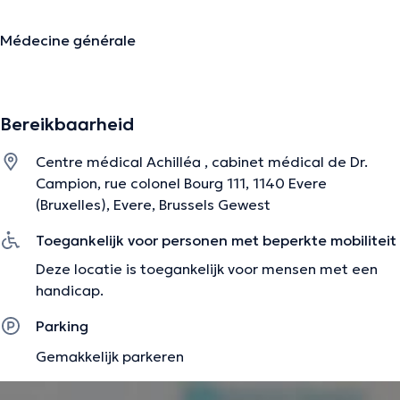
Médecine générale
cabinet et domicile - Bruxelles
médecine
individualisée
, médecin de famille, prise en
Bereikbaarheid
charge complète, suivi du patient.
Centre médical Achilléa , cabinet médical de Dr.
tropisme en traumatologie et médecine du sport
Campion, rue colonel Bourg 111, 1140 Evere
(Bruxelles), Evere, Brussels Gewest
De beschrijving werd aangepast door het Doctoranytime team, gebaseerd
Toegankelijk voor personen met beperkte mobiliteit
op geverifieerde informatie.
Deze locatie is toegankelijk voor mensen met een
handicap.
Parking
Gemakkelijk parkeren