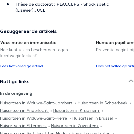
Thèse de doctorat : PLACCEPS - Shock spetic
(Elsevier)., UCL
Gesuggereerde artikels
Vaccinatie en immunisatie
Humaan papilloma
Hoe kunt u zich beschermen tegen
Preventie begint bij
luchtweginfecties?
Lees het volledige artikel
Lees het volledige arti
Nuttige links
In de omgeving
Huisartsen in Woluwe-Saint-Lambert
Huisartsen in Schaerbeek
Huisartsen in Anderlecht
Huisartsen in Kraainem
Huisartsen in Woluwe-Saint-Pierre
Huisartsen in Brussel
Huisartsen in Etterbeek
Huisartsen in Zaventem
Huisartsen in Sint-Joost-ten-Node
Huisartsen in Ixelles