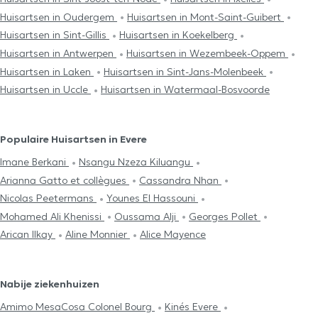
Huisartsen in Oudergem
Huisartsen in Mont-Saint-Guibert
Huisartsen in Sint-Gillis
Huisartsen in Koekelberg
Huisartsen in Antwerpen
Huisartsen in Wezembeek-Oppem
Huisartsen in Laken
Huisartsen in Sint-Jans-Molenbeek
Huisartsen in Uccle
Huisartsen in Watermaal-Bosvoorde
Populaire Huisartsen in Evere
Imane Berkani
Nsangu Nzeza Kiluangu
Arianna Gatto et collègues
Cassandra Nhan
Nicolas Peetermans
Younes El Hassouni
Mohamed Ali Khenissi
Oussama Alji
Georges Pollet
Arican Ilkay
Aline Monnier
Alice Mayence
Nabije ziekenhuizen
Amimo MesaCosa Colonel Bourg
Kinés Evere