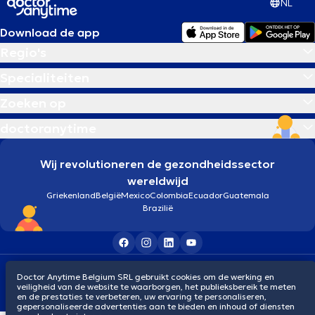
NL
Download de app
Regio's
Specialiteiten
Zoeken op
doctoranytime
Wij revolutioneren de gezondheidssector
wereldwijd
Griekenland
België
Mexico
Colombia
Ecuador
Guatemala
Brazilië
Algemene voorwaarden
Cookies
Privacybeleid
Doctor Anytime Belgium SRL gebruikt cookies om de werking en
© 2026 doctoranytime
veiligheid van de website te waarborgen, het publieksbereik te meten
en de prestaties te verbeteren, uw ervaring te personaliseren,
gepersonaliseerde advertenties aan te bieden en inhoud of diensten