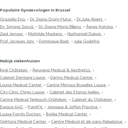
Populaire Gynaecologen in Brussel
Graziella Ena
Dr. Diana Dram-Flutur
Dr.Julie Alaert
Dr. Simona Saccà
Dr. Diana-Maria Băcanu
Ágnes Katona
Zied Jemour
Mathilde Maskens
Nathanaël Dubois
Prof. Jacques Jani
Dominique Badr
Julie Godefroi
Nabije ziekenhuizen
Kiné Châtelain
Rejuvena Medical & Aesthetics
Cabinet Dentaire Louise
Dermo Medical Center
Louise Medical Center
Centre Mimosa Bruxelles Louise
City-Clinic Chirec Louise
Cabinet des Etangs Ixelles
Centre Médical Tenbosch-Châtelain
Cabinet du Châtelain
Espace 640
PointFit
Jonniaux & Jaffan Practice
Louise Family Doctors
Borlée Medical Center
Ophtara Medical Center
Centre Médical et de soins Rebalance