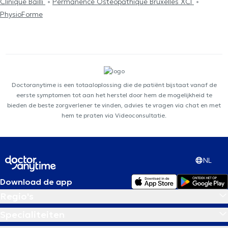
Clinique Bailli
Permanence Ostéopathique Bruxelles XCI
PhysioForme
Doctoranytime is een totaaloplossing die de patiënt bijstaat vanaf de
eerste symptomen tot aan het herstel door hem de mogelijkheid te
bieden de beste zorgverlener te vinden, advies te vragen via chat en met
hem te praten via Videoconsultatie.
NL
Download de app
Regio's
Specialiteiten