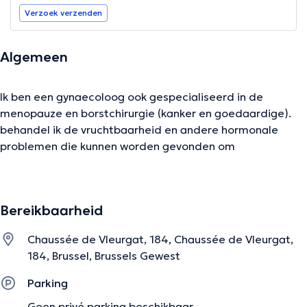
Verzoek verzenden
Algemeen
Ik ben een gynaecoloog ook gespecialiseerd in de
menopauze en borstchirurgie (kanker en goedaardige).
behandel ik de vruchtbaarheid en andere hormonale
problemen die kunnen worden gevonden om
gewichtstoename, maandelijkse cyclus veranderingen en
hardnekkige infecties veroorzaken. Van Mijn aanpak
omvat voedingswaarde en fytotherapie advies, samen
Bereikbaarheid
met hormonale behandeling als dat nodig is. van Mijn
overleg bij de NAVO streeft ernaar om uw vragen en
Chaussée de Vleurgat, 184, Chaussée de Vleurgat,
zorgen te beantwoorden en het verbeteren van uw
184, Brussel, Brussels Gewest
algehele gezondheid en welzijn door het behandelen van
je holistische.
Parking
Inhoud vertaald door google translate
Geen privé parking beschikbaar