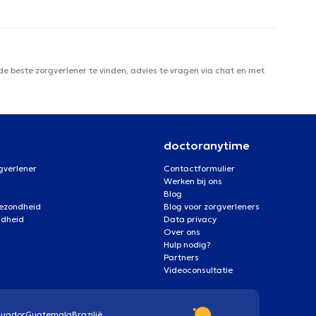
e beste zorgverlener te vinden, advies te vragen via chat en met
doctoranytime
gverlener
Contactformulier
Werken bij ons
Blog
gezondheid
Blog voor zorgverleners
ndheid
Data privacy
Over ons
Hulp nodig?
Partners
Videoconsultatie
cuador
Guatemala
Brazilië