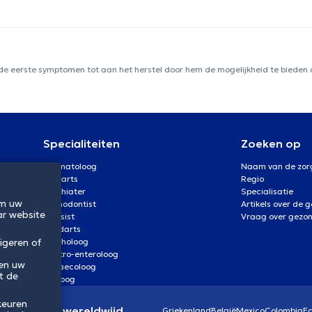
 de eerste symptomen tot aan het herstel door hem de mogelijkheid te bieden d
Specialiteiten
Zoeken op
Dermatoloog
Naam van de zor
Oogarts
Regio
Psychiater
Specialisatie
om uw
Orthodontist
Artikels over de 
ar website
Kinesist
Vraag over gezo
Tandarts
Psycholoog
igeren of
Gastro-enteroloog
 en uw
Gynaecoloog
t de
Uroloog
keuren
eidssector wereldwijd
Griekenland
België
Mexico
Colombia
E