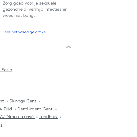
s
Zorg goed voor je seksuele
gezondheid, vermijd infecties en
wees niet bang.
Lees het volledige artikel
 Eeklo
ent
Skinogy Gent
04 Zuid
DentUrgent Gent
 AZ Alma en privé
Tandhuis
p