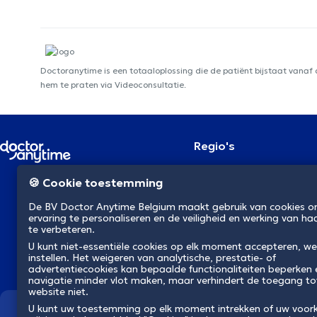
Doctoranytime is een totaaloplossing die de patiënt bijstaat vanaf
hem te praten via Videoconsultatie.
Regio's
Brussel
NL
🍪 Cookie toestemming
Antwerpen
Gent
De BV Doctor Anytime Belgium maakt gebruik van cookies 
Charleroi
ervaring te personaliseren en de veiligheid en werking van ha
Luik
te verbeteren.
Brugge
Namen
U kunt niet-essentiële cookies op elk moment accepteren, we
instellen. Het weigeren van analytische, prestatie- of
Leuven
advertentiecookies kan bepaalde functionaliteiten beperken
Mons
navigatie minder vlot maken, maar verhindert de toegang to
Aalst
website niet.
U kunt uw toestemming op elk moment intrekken of uw voor
Wij revolutioneren de gezondh