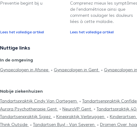
Preventie begint bij u
Comprenez mieux les symptôme
de l'endométriose ainsi que
comment soulager les douleurs
liées à cette maladie.
Lees het volledige artikel
Lees het volledige artikel
Nuttige links
In de omgeving
Gynaecologen in Afsnee
Gynaecologen in Gent
Gynaecologen in
Nabije ziekenhuizen
Tandartspraktijk Cindy Van Oortegem
Tandartsenpraktijk Confid
Aurora Psychotherapie Gent
NeuroVP Gent
Tandartspraktijk 4
Tandartsenpraktijk Sigiez
Kinepraktijk Verbruggen
Kinderartsen
Think Outside
Tandartsen Buyl - Van Severen
Dromen Over_hoo