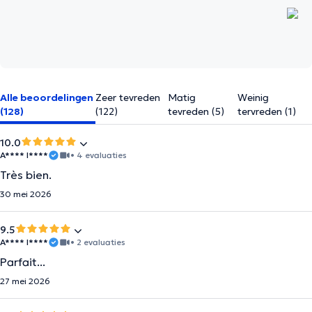
Alle beoordelingen
Zeer tevreden
Matig
Weinig
(128)
(122)
tevreden (5)
tervreden (1)
10.0
A**** I****
• 4 evaluaties
Très bien.
30 mei 2026
9.5
A**** I****
• 2 evaluaties
Parfait...
27 mei 2026