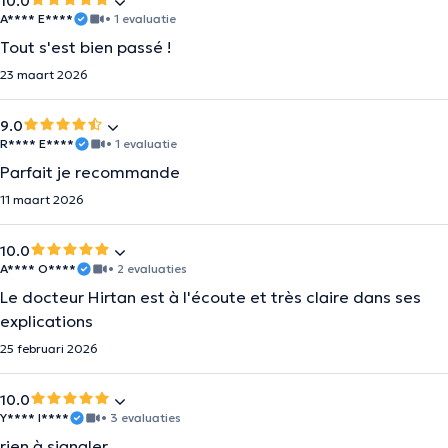
10.0
A**** E****
• 1 evaluatie
Tout s'est bien passé !
23 maart 2026
9.0
R**** E****
• 1 evaluatie
Parfait je recommande
11 maart 2026
10.0
A**** O****
• 2 evaluaties
Le docteur Hirtan est à l'écoute et très claire dans ses
explications
25 februari 2026
10.0
Y**** I****
• 3 evaluaties
rien à signaler