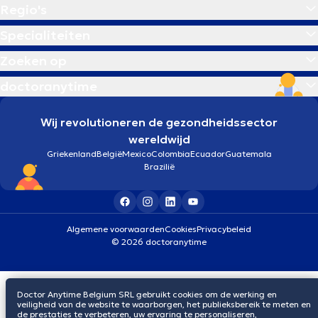
Regio's
Specialiteiten
Zoeken op
doctoranytime
Wij revolutioneren de gezondheidssector
wereldwijd
Griekenland
België
Mexico
Colombia
Ecuador
Guatemala
Brazilië
Algemene voorwaarden
Cookies
Privacybeleid
© 2026 doctoranytime
Doctor Anytime Belgium SRL gebruikt cookies om de werking en
veiligheid van de website te waarborgen, het publieksbereik te meten en
de prestaties te verbeteren, uw ervaring te personaliseren,