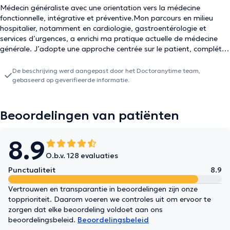
Médecin généraliste avec une orientation vers la médecine
fonctionnelle, intégrative et préventive.Mon parcours en milieu
hospitalier, notamment en cardiologie, gastroentérologie et
services d’urgences, a enrichi ma pratique actuelle de médecine
générale. J’adopte une approche centrée sur le patient, complétée
par des formations spécialisées en médecine fonctionnelle, axées
sur la nutrition thérapeutique, l’équilibre des macronutriments et
De beschrijving werd aangepast door het Doctoranytime team,
l’application pratique de protocoles de prévention.
gebaseerd op geverifieerde informatie.
Beoordelingen van patiënten
8.9
O.b.v. 128 evaluaties
Punctualiteit
8.9
Vertrouwen en transparantie in beoordelingen zijn onze
topprioriteit. Daarom voeren we controles uit om ervoor te
zorgen dat elke beoordeling voldoet aan ons
beoordelingsbeleid.
Beoordelingsbeleid