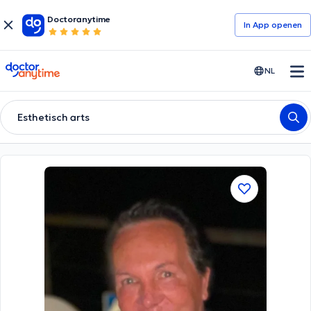
Doctoranytime
In App openen
doctoranytime
NL
Esthetisch arts