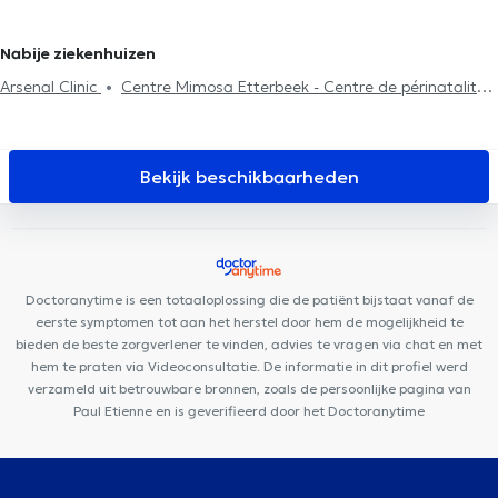
Haaruitval
Botulinetoxine (botox)
Hyaluronzuur
Eigenbrakel
Esthetische artsen in Ottenburg
Mesotherapiesessies
Nabije ziekenhuizen
Arsenal Clinic
Centre Mimosa Etterbeek - Centre de périnatalité
Cabinets médicaux Boulaares
Centre Médical Place de l'Amitié
Clinique Dentaire d'Etterbeek
DETAILLE DENTAL CLINIC
Dentius Etterbeek
Amimo MesaCosa La Chasse
Clinique
Bekijk beschikbaarheden
Grand Roi
OdontoSmile: Clinique Dentaire
Pluridisciplinaired'Urgence
Centre Paramédical Louis Schmidt
Couples and Family (Co-intervention) A(p)prendre Racines
Individual consultation A (p) Prendre Racines
Nika Health Center
Doctoranytime is een totaaloplossing die de patiënt bijstaat vanaf de
Dental Plan
Pediatrics Brussels
I Care Center
Skin
eerste symptomen tot aan het herstel door hem de mogelijkheid te
Medical Laser
Cabinet Mesens
Theunissen / De Beukelaer
bieden de beste zorgverlener te vinden, advies te vragen via chat en met
hem te praten via Videoconsultatie. De informatie in dit profiel werd
verzameld uit betrouwbare bronnen, zoals de persoonlijke pagina van
Paul Etienne en is geverifieerd door het Doctoranytime