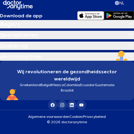
NL
Download de app
Regio's
Specialiteiten
Zoeken op
doctoranytime
Wij revolutioneren de gezondheidssector
wereldwijd
Griekenland
België
Mexico
Colombia
Ecuador
Guatemala
Brazilië
Algemene voorwaarden
Cookies
Privacybeleid
© 2026 doctoranytime