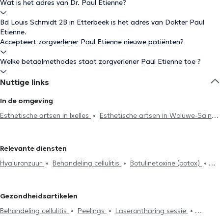
Wat is het adres van Dr. Paul Etienne?
Bd Louis Schmidt 2B in Etterbeek is het adres van Dokter Paul
Etienne.
Accepteert zorgverlener Paul Etienne nieuwe patiënten?
Welke betaalmethodes staat zorgverlener Paul Etienne toe ?
Nuttige links
In de omgeving
Esthetische artsen in Ixelles
Esthetische artsen in Woluwe-Saint-
Pierre
Esthetische artsen in Brussel
Esthetische artsen in
Woluwe-Saint-Lambert
Esthetische artsen in Uccle
Relevante diensten
Esthetische artsen in Schaerbeek
Esthetische artsen in Kraainem
Hyaluronzuur
Behandeling cellulitis
Botulinetoxine (botox)
Esthetische artsen in Jette
Esthetische artsen in Anderlecht
Peelings
Haaruitval
Mesotherapiesessies
Laserontharing
Esthetische artsen in Koekelberg
Esthetische artsen in Laken
sessie
Injecties
Litekensbehandeling
Medicijn tegen
Esthetische artsen in Sint-Pieters-Leeuw
Esthetische artsen in
Gezondheidsartikelen
veroudering
Haartransplantatie
PRP
Wemmel
Esthetische artsen in Waterloo
Esthetische artsen in
Behandeling cellulitis
Peelings
Laserontharing sessie
Lasne
Esthetische artsen in Rixensart
Esthetische artsen in