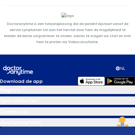
Doctoranytime is een totaaloplossing die de patiënt bijstaat vanaf de
eerste symptomen tot aan het herstel door hem de mogelijkheid te
bieden de beste zorgverlener te vinden, advies te vragen via chat en met
hem te praten via Videoconsultatie.
NL
Download de app
Regio's
Specialiteiten
Zoeken op
doctoranytime