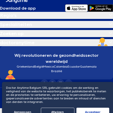
Download de app
Regio's
Specialiteiten
Zoeken op
doctoranytime
Wij revolutioneren de gezondheidssector
wereldwijd
Griekenland
België
Mexico
Colombia
Ecuador
Guatemala
Brazilië
Doctor Anytime Belgium SRL gebruikt cookies om de werking en
veiligheid van de website te waarborgen, het publieksbereik te meten
Algemene voorwaarden
Cookies
Privacybeleid
en de prestaties te verbeteren, uw ervaring te personaliseren,
© 2026 doctoranytime
gepersonaliseerde advertenties aan te bieden en inhoud of diensten
van derden te integreren.
Aanpassen
Afwijzen
Αccepteer