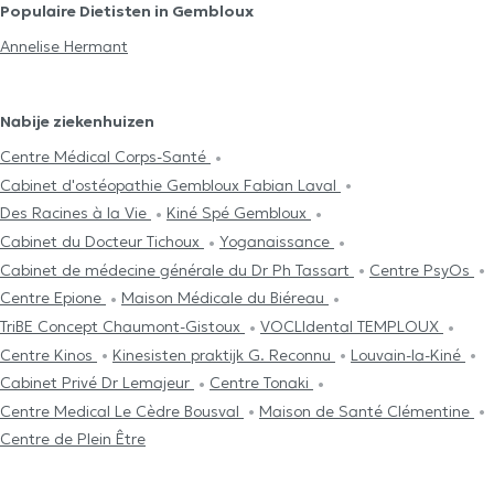
Populaire Dietisten in Gembloux
Annelise Hermant
Nabije ziekenhuizen
Centre Médical Corps-Santé
Cabinet d'ostéopathie Gembloux Fabian Laval
Des Racines à la Vie
Kiné Spé Gembloux
Cabinet du Docteur Tichoux
Yoganaissance
Cabinet de médecine générale du Dr Ph Tassart
Centre PsyOs
Centre Epione
Maison Médicale du Biéreau
TriBE Concept Chaumont-Gistoux
VOCLIdental TEMPLOUX
Centre Kinos
Kinesisten praktijk G. Reconnu
Louvain-la-Kiné
Cabinet Privé Dr Lemajeur
Centre Tonaki
Centre Medical Le Cèdre Bousval
Maison de Santé Clémentine
Centre de Plein Être