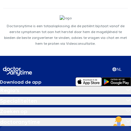
Doctoranytime is een totaaloplossing die de patiënt bijstaat vanaf de
eerste symptomen tot aan het herstel door hem de mogelijkheid te
bieden de beste zorgverlener te vinden, advies te vragen via chat en met
hem te praten via Videoconsultatie.
NL
Download de app
Regio's
Specialiteiten
Zoeken op
doctoranytime