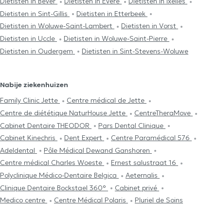
Dietisten in Bever
Dietisten in Evere
Dietisten in Ixelles
Dietisten in Sint-Gillis
Dietisten in Etterbeek
Dietisten in Woluwe-Saint-Lambert
Dietisten in Vorst
Dietisten in Uccle
Dietisten in Woluwe-Saint-Pierre
Dietisten in Oudergem
Dietisten in Sint-Stevens-Woluwe
Nabije ziekenhuizen
Family Clinic Jette
Centre médical de Jette
Centre de diététique NaturHouse Jette
CentreTheraMove
Cabinet Dentaire THEODOR
Pars Dental Clinique
Cabinet Kinechris
Dent Expert
Centre Paramédical 576
Adeldental
Pôle Médical Dewand Ganshoren
Centre médical Charles Woeste
Ernest salustraat 16
Polyclinique Médico-Dentaire Belgica
Aeternalis
Clinique Dentaire Bockstael 360°
Cabinet privé
Medico centre
Centre Médical Polaris
Pluriel de Soins