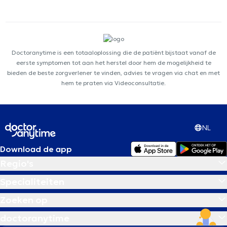
Doctoranytime is een totaaloplossing die de patiënt bijstaat vanaf de
eerste symptomen tot aan het herstel door hem de mogelijkheid te
bieden de beste zorgverlener te vinden, advies te vragen via chat en met
hem te praten via Videoconsultatie.
NL
Download de app
Regio's
Specialiteiten
Zoeken op
doctoranytime