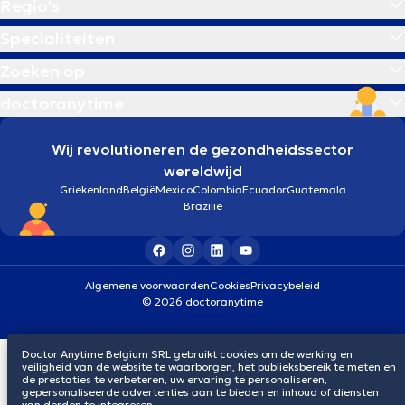
Regio's
Specialiteiten
Zoeken op
doctoranytime
Wij revolutioneren de gezondheidssector
wereldwijd
Griekenland
België
Mexico
Colombia
Ecuador
Guatemala
Brazilië
Algemene voorwaarden
Cookies
Privacybeleid
© 2026 doctoranytime
Doctor Anytime Belgium SRL gebruikt cookies om de werking en
veiligheid van de website te waarborgen, het publieksbereik te meten en
de prestaties te verbeteren, uw ervaring te personaliseren,
gepersonaliseerde advertenties aan te bieden en inhoud of diensten
van derden te integreren.