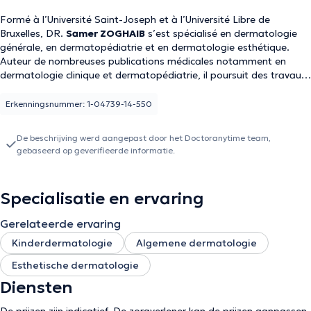
Formé à l’Université Saint-Joseph et à l’Université Libre de
Bruxelles, DR.
Samer ZOGHAIB
s’est spécialisé en dermatologie
générale, en dermatopédiatrie et en dermatologie esthétique.
Auteur de nombreuses publications médicales notamment en
dermatologie clinique et dermatopédiatrie, il poursuit des travaux
de recherche et parle couramment plusieurs langues dont le
français, l’anglais et l’arabe.
Erkenningsnummer: 1-04739-14-550
De beschrijving werd aangepast door het Doctoranytime team,
gebaseerd op geverifieerde informatie.
Specialisatie en ervaring
Gerelateerde ervaring
Kinderdermatologie
Algemene dermatologie
Esthetische dermatologie
Diensten