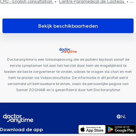
CMJ - English consultation
Centre Paramédical de Casteau
Clinique médicale de Casteau
Dental Mons
Centre Louissaint
Santé Mons
Cabinet Bourlard - Lion
Centre Μontois
d'Ostéopathie
Clinique Dentaire des Alliés Mons
NaturHouse
Bekijk beschikbaarheden
Mons
Lens Dental Clinic
Centre de kinésithérapie Manandise
Cabinet Rue Commandant Lemaire
Maison Médicale de
Jemappes
Centre Biloba
Maison Médicale Ecaussinnoise
Bel-Air Médical
Centre L'Odyssée La Louvière
NaturHouse La
Doctoranytime is een totaaloplossing die de patiënt bijstaat vanaf de
Louvière
Sport & Vous
eerste symptomen tot aan het herstel door hem de mogelijkheid te
bieden de beste zorgverlener te vinden, advies te vragen via chat en met
hem te praten via Videoconsultatie. De informatie in dit profiel werd
verzameld uit betrouwbare bronnen, zoals de persoonlijke pagina van
Samer ZOGHAIB en is geverifieerd door het Doctoranytime
NL
Download de app