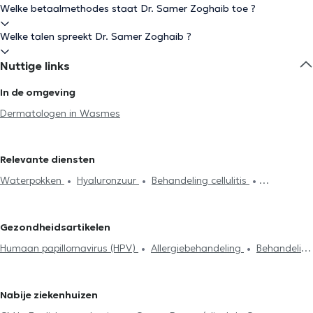
Welke betaalmethodes staat Dr. Samer Zoghaib toe ?
Welke talen spreekt Dr. Samer Zoghaib ?
Nuttige links
In de omgeving
Dermatologen in Wasmes
Relevante diensten
Waterpokken
Hyaluronzuur
Behandeling cellulitis
Botulinetoxine (botox)
Peelings
Rosacea
Haaruitval
Huidvlekjes check-up
Acne behandeling
Hyperpigmentatie
Gezondheidsartikelen
behandeling
Allergiebehandeling
Laserontharing sessie
Humaan papillomavirus (HPV)
Allergiebehandeling
Behandeling
Injecties
Litekensbehandeling
Psoriasis behandeling
Draden
cellulitis
Acne behandeling
Peelings
Laserontharing sessie
verwijderen
Huidvullers
Vasculaire laser
Atopie
Verneuil
Haaruitval
Botulinetoxine (botox)
Hyaluronzuur
ziekte
Nabije ziekenhuizen