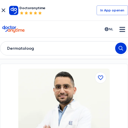
Doctoranytime
In App openen
doctoranytime
NL
Dermatoloog