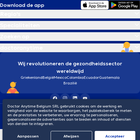
Download de app
Regio's
Specialiteiten
Zoeken op
doctoranytime
Wij revolutioneren de gezondheidssector
wereldwijd
Griekenland
België
Mexico
Colombia
Ecuador
Guatemala
Brazilië
Doctor Anytime Belgium SRL gebruikt cookies om de werking en
veiligheid van de website te waarborgen, het publieksbereik te meten
Algemene voorwaarden
Cookies
Privacybeleid
en de prestaties te verbeteren, uw ervaring te personaliseren,
© 2026 doctoranytime
gepersonaliseerde advertenties aan te bieden en inhoud of diensten
van derden te integreren.
Aanpassen
Afwijzen
Αccepteer