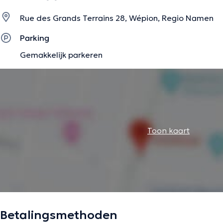
Rue des Grands Terrains 28, Wépion, Regio Namen
Vous êtes au bon endroit si vous ressentez le besoin de vo
Parking
de blocages émotionnels ou simplement d’être soutenu(e
Gemakkelijk parkeren
transition.
De beschrijving werd aangepast door het Doctoranytime team, gebaseerd op 
Toon kaart
Betalingsmethoden