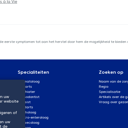
s à la Vie
 de eerste symptomen tot aan het herstel door hem de mogelijkheid te bieden d
Specialiteiten
Zoeken op
Dermatoloog
Naam van de zor
Oogarts
Regio
Psychiater
Specialisatie
om uw
Orthodontist
Artikels over de 
ar website
Kinesist
Vraag over gezo
Tandarts
Psycholoog
igeren of
Gastro-enteroloog
 en uw
Gynaecoloog
t de
Uroloog