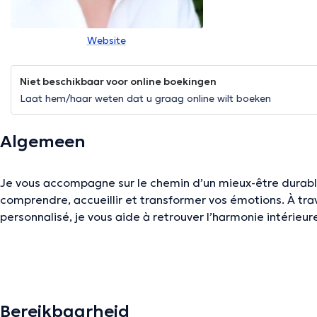
Website
Niet beschikbaar voor online boekingen
Laat hem/haar weten dat u graag online wilt boeken
Algemeen
Je vous accompagne sur le chemin d’un mieux-être durabl
comprendre, accueillir et transformer vos émotions. À 
personnalisé, je vous aide à retrouver l’harmonie intérieure
Mon approche est douce, intuitive et profondément huma
espace bienveillant pour déposer ce qui pèse, se reconnec
plus de paix, de confiance et de sens.
Bereikbaarheid