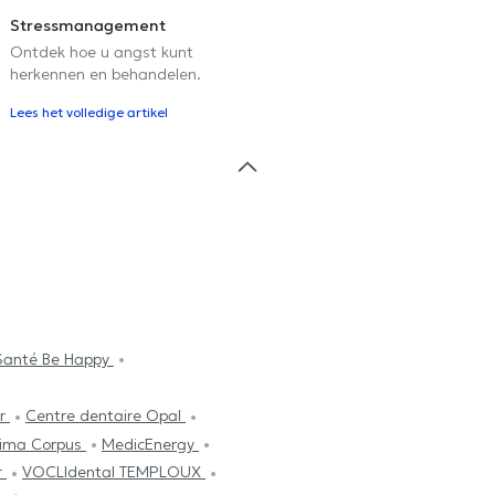
Stressmanagement
Ontdek hoe u angst kunt
herkennen en behandelen.
Lees het volledige artikel
Santé Be Happy
ur
Centre dentaire Opal
ima Corpus
MedicEnergy
r
VOCLIdental TEMPLOUX