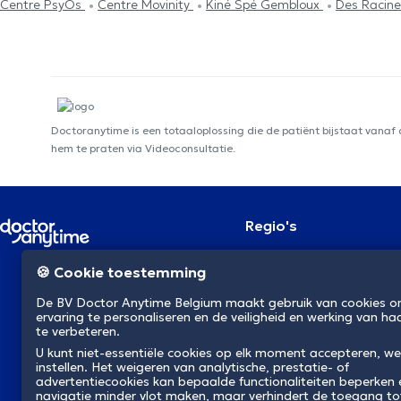
Centre PsyOs
Centre Movinity
Kiné Spé Gembloux
Des Racine
Doctoranytime is een totaaloplossing die de patiënt bijstaat vanaf
hem te praten via Videoconsultatie.
Regio's
Brussel
NL
🍪 Cookie toestemming
Antwerpen
Gent
De BV Doctor Anytime Belgium maakt gebruik van cookies 
Charleroi
ervaring te personaliseren en de veiligheid en werking van ha
Luik
te verbeteren.
Brugge
Namen
U kunt niet-essentiële cookies op elk moment accepteren, we
instellen. Het weigeren van analytische, prestatie- of
Leuven
advertentiecookies kan bepaalde functionaliteiten beperken
Mons
navigatie minder vlot maken, maar verhindert de toegang to
Aalst