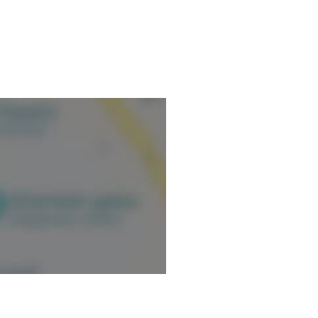
us recentrer, de vous libérer
) dans une période de
geverifieerde informatie.