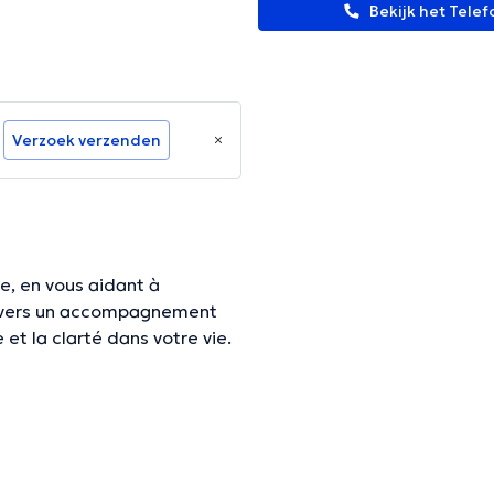
Bekijk het Tel
Verzoek verzenden
e, en vous aidant à
travers un accompagnement
 et la clarté dans votre vie.
ine. Chaque séance est un
ter à soi, et avancer avec