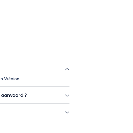
)
 in Wépion.
s aanvaard ?