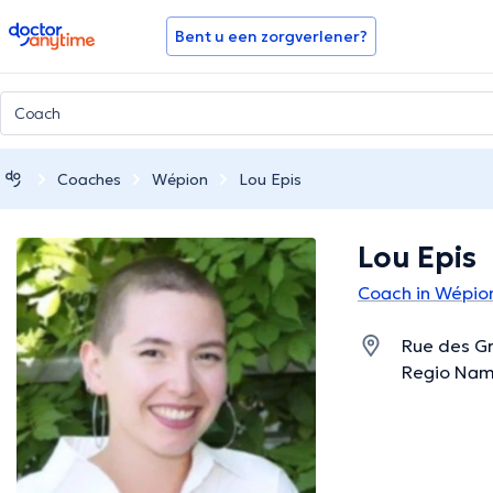
doctoranytime
Bent u een zorgverlener?
Coaches
Wépion
Lou Epis
Lou Epis
Coach in Wépio
Rue des Gr
Regio Na