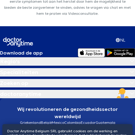
eerste symptomen tot aan het herstel door hem de mogelijkheid te
bieden de beste zorgverlener te vinden, advies te vragen via chat en met
hem te praten via Videoconsultatie.
NL
Download de app
Regio's
Specialiteiten
Zoeken op
doctoranytime
Wij revolutioneren de gezondheidssector
wereldwijd
Griekenland
België
Mexico
Colombia
Ecuador
Guatemala
Brazilië
Doctor Anytime Belgium SRL gebruikt cookies om de werking en