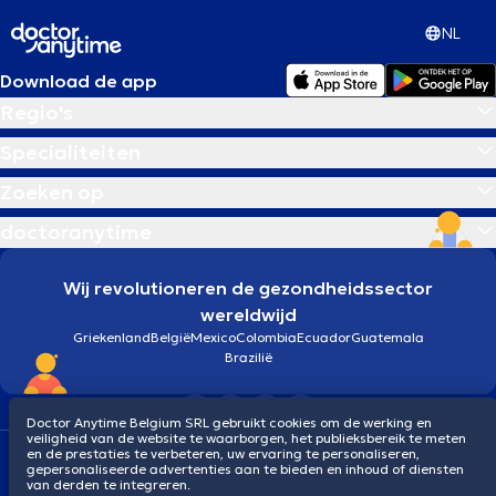
NL
Download de app
Regio's
Specialiteiten
Zoeken op
doctoranytime
Wij revolutioneren de gezondheidssector
wereldwijd
Griekenland
België
Mexico
Colombia
Ecuador
Guatemala
Brazilië
Doctor Anytime Belgium SRL gebruikt cookies om de werking en
veiligheid van de website te waarborgen, het publieksbereik te meten
en de prestaties te verbeteren, uw ervaring te personaliseren,
Algemene voorwaarden
Cookies
Privacybeleid
gepersonaliseerde advertenties aan te bieden en inhoud of diensten
© 2026 doctoranytime
van derden te integreren.