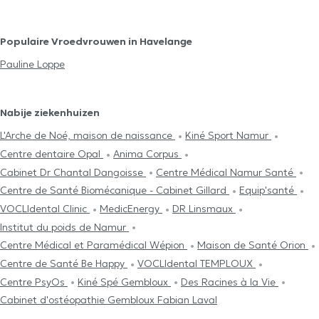
Populaire Vroedvrouwen in Havelange
Pauline Loppe
Nabije ziekenhuizen
L'Arche de Noé, maison de naissance
Kiné Sport Namur
Centre dentaire Opal
Anima Corpus
Cabinet Dr Chantal Dangoisse
Centre Médical Namur Santé
Centre de Santé Biomécanique - Cabinet Gillard
Equip'santé
VOCLIdental Clinic
MedicEnergy
DR Linsmaux
Institut du poids de Namur
Centre Médical et Paramédical Wépion
Maison de Santé Orion
Centre de Santé Be Happy
VOCLIdental TEMPLOUX
Centre PsyOs
Kiné Spé Gembloux
Des Racines à la Vie
Cabinet d'ostéopathie Gembloux Fabian Laval