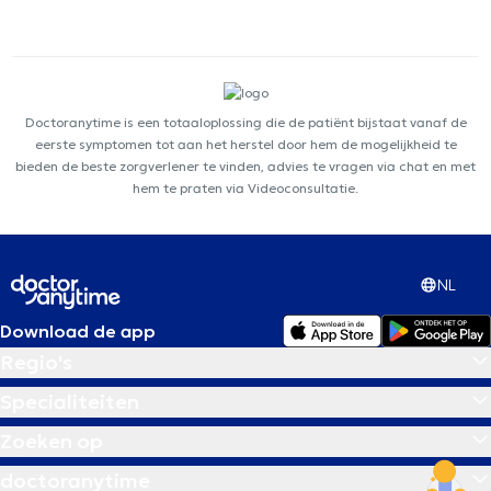
Doctoranytime is een totaaloplossing die de patiënt bijstaat vanaf de
eerste symptomen tot aan het herstel door hem de mogelijkheid te
bieden de beste zorgverlener te vinden, advies te vragen via chat en met
hem te praten via Videoconsultatie.
NL
Download de app
Regio's
Specialiteiten
Zoeken op
doctoranytime