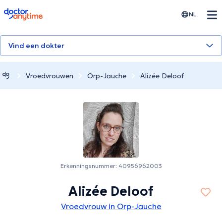
doctoranytime
NL
Vind een dokter
Vroedvrouwen
Orp-Jauche
Alizée Deloof
Erkenningsnummer: 40956962003
Alizée Deloof
Vroedvrouw in Orp-Jauche