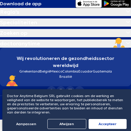
Download de app
Regio's
Specialiteiten
Zoeken op
doctoranytime
Wij revolutioneren de gezondheidssector
wereldwijd
Griekenland
België
Mexico
Colombia
Ecuador
Guatemala
Brazilië
Doctor Anytime Belgium SRL gebruikt cookies om de werking en
veiligheid van de website te waarborgen, het publieksbereik te meten
Algemene voorwaarden
Cookies
Privacybeleid
en de prestaties te verbeteren, uw ervaring te personaliseren,
© 2026 doctoranytime
gepersonaliseerde advertenties aan te bieden en inhoud of diensten
van derden te integreren.
Aanpassen
Afwijzen
Αccepteer