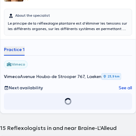
About the specialist
Le principe de la réflexologie plantaire est d'éliminer les tensions sur
les différents organes, sur les différents systèmes en permettant à
l'énergie de circuler librement de haut en bas et de bas en haut. Par
le biais du massage, le toucher favorise un développement physique
harmonieux et intervient à tout les niveaux du bien-être et de
Practice 1
l'équilibre en permettant une bonne circulation, un meilleur sommeil,
une régulation des retards de croissance, une bonne relaxation
musculaire,..... Un enfants qui aura été habitué aux massages dès
Vimeco
son plus jeune âge, aura plus de facilité à se détendre et sera donc
mieux outillé pour réagir face au stress du quotidien au cours de sa
Vimeco
Avenue Houba-de Strooper 767, Laeken
23,9 km
vie.
Next availability
See all
15
Reflexologists in and near Braine-L'Alleud