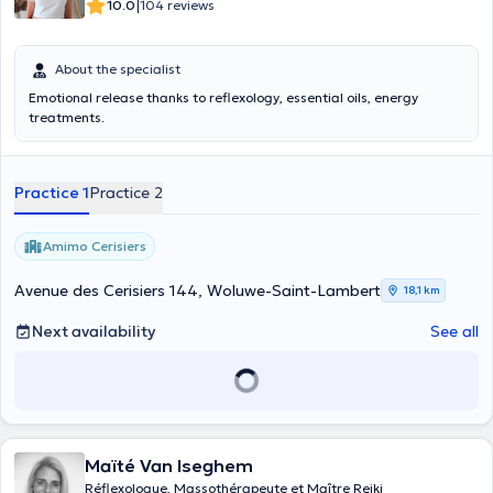
|
10.0
104 reviews
About the specialist
Emotional release thanks to reflexology, essential oils, energy
treatments.
Practice 1
Practice 2
Amimo Cerisiers
Avenue des Cerisiers 144, Woluwe-Saint-Lambert
18,1 km
Next availability
See all
Maïté Van Iseghem
Réflexologue, Massothérapeute et Maître Reiki