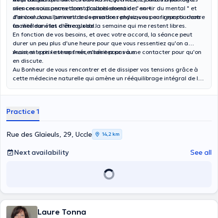
silences vous permettront probablement de " sortir du mental " et
mes connaissances dans d'autres domaines en +.
d'entrer dans l'univers des sensations physiques pour repartir dans
J'ai voulu vous permettre de prendre rendez-vous en ligne pour votre
un meilleur état d'être global.
facilité dans les créneaux de la semaine qui me restent libres.
En fonction de vos besoins, et avec votre accord, la séance peut
durer un peu plus d'une heure pour que vous ressentiez qu'on a
vraiment pris le temps nécessaire pour vous.
Aussi, si le prix est un frein, n'hésitez pas à me contacter pour qu'on
en discute.
Au Bonheur de vous rencontrer et de dissiper vos tensions grâce à
cette médecine naturelle qui amène un rééquilibrage intégral de la
tête aux pieds ;-)
Practice 1
Rue des Glaïeuls, 29, Uccle
14,2 km
Next availability
See all
Laure Tonna