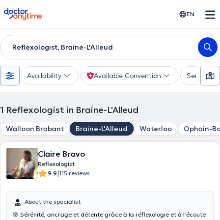
doctoranytime
EN
Reflexologist, Braine-L'Alleud
Availability
Available Convention
Services
1
Reflexologist in Braine-L'Alleud
Walloon Brabant
Braine-L'Alleud
Waterloo
Ophain-Bo
Claire Bravo
Reflexologist
|
9.9
115 reviews
About the specialist
🌸 Sérénité, ancrage et détente grâce à la réflexologie et à l’écoute