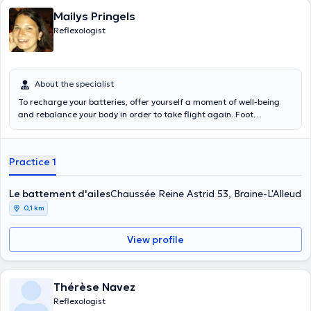
Mailys Pringels
Reflexologist
About the specialist
To recharge your batteries, offer yourself a moment of well-being
and rebalance your body in order to take flight again. Foot
reflexology offers a moment of great relaxation and letting go,
which leads to the secretion of endorphins (painkiller) and oxytocin
(well-being hormone). The reflex zones of your feet are stimulated to
Practice 1
re-circulate energy and correct any imbalances. This technique is a
great support to reduce stress, evacuate tensions and emotional
blockages. It helps to stimulate the body's self-healing capacities, to
Le battement d'ailes
Chaussée Reine Astrid 53, Braine-L'Alleud
stimulate the immune system and to eliminate toxins.
0,1 km
View profile
Thérèse Navez
Reflexologist