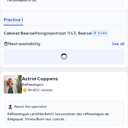
reconnexion à soi.
Practice 1
Cabinet Beersel
Hongarijestraat 1143, Beersel
9,4 km
Next availability
See all
Astrid Coppens
Reflexologist
|
10.0
12 reviews
About the specialist
Réflexologue certifiée BeVO (association des réflexologue de
Belgique). Stress/Burn out, cancer ...