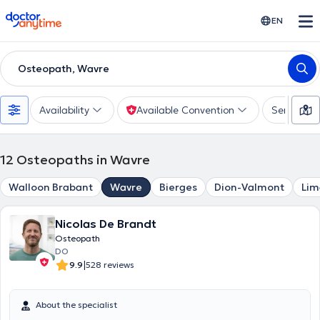
doctoranytime
EN
Osteopath, Wavre
Availability
Available Convention
Services
12
Osteopaths in Wavre
Walloon Brabant
Wavre
Bierges
Dion-Valmont
Lim
Nicolas De Brandt
Osteopath
DO
|
9.9
528 reviews
About the specialist