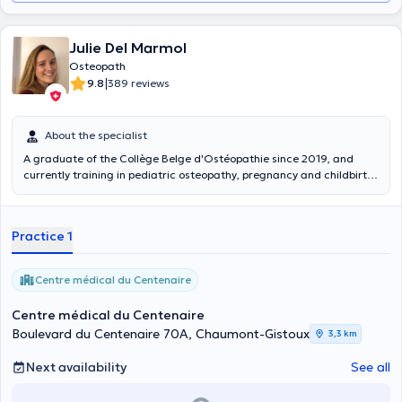
Julie Del Marmol
Osteopath
|
9.8
389 reviews
About the specialist
A graduate of the Collège Belge d'Ostéopathie since 2019, and
currently training in pediatric osteopathy, pregnancy and childbirth,
Julie del Marmol receives you at the Centre médical du Centenaire
in Dion-Valmont on Monday and Wednesday afternoons as well as
Tuesday and Friday mornings. For more information, please contact
Practice 1
her!
Centre médical du Centenaire
Centre médical du Centenaire
Boulevard du Centenaire 70A, Chaumont-Gistoux
3,3 km
Next availability
See all