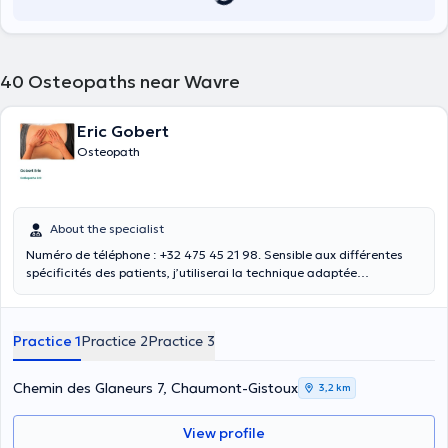
40
Osteopaths near Wavre
Eric Gobert
Osteopath
About the specialist
Numéro de téléphone : +32 475 45 21 98. Sensible aux différentes
spécificités des patients, j’utiliserai la technique adaptée
(fonctionnelle ou structurelle) à chaque patient qui est unique.
Depuis 25 ans, riche de mes différentes formations, je mets mes
compétences au service des adultes, des enfants, sportifs de haut
Practice 1
Practice 2
Practice 3
niveaux, des nourrissons et des femmes enceintes. Également
licencié en nutrition, j’incorpore aussi cette dimension dans le
traitement.
Chemin des Glaneurs 7, Chaumont-Gistoux
3,2 km
View profile