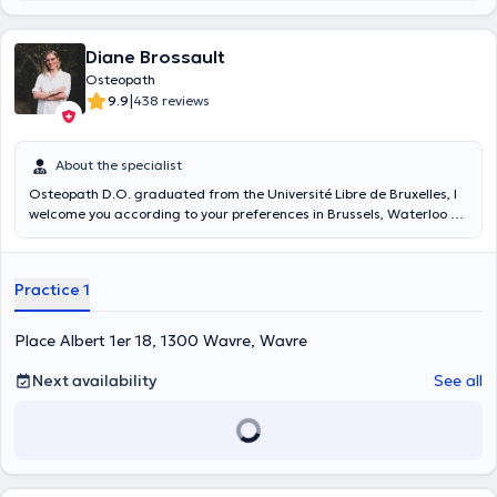
Diane Brossault
Osteopath
|
9.9
438 reviews
About the specialist
Osteopath D.O. graduated from the Université Libre de Bruxelles, I
welcome you according to your preferences in Brussels, Waterloo or
Limal (Wavre). I assure you of my full availability and a quick
appointment. My main objectives are to relieve your pain, restore
your mobility, and reduce your tension by providing effective and
Practice 1
stress-free care. I am committed to the health and well-being of my
patients. I invite you to make an appointment with me now.
Place Albert 1er 18, 1300 Wavre, Wavre
Next availability
See all