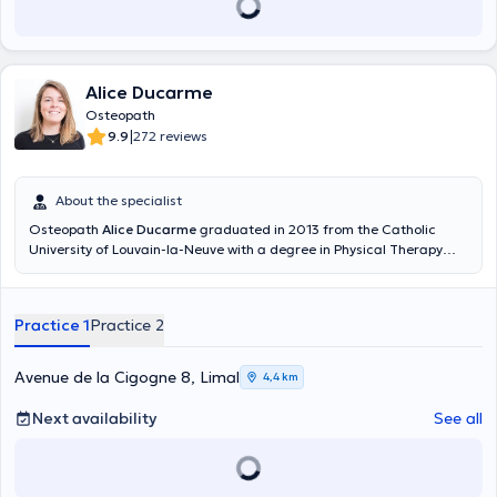
Alice Ducarme
Osteopath
|
9.9
272 reviews
About the specialist
Osteopath
Alice Ducarme
graduated in 2013 from the Catholic
University of Louvain-la-Neuve with a degree in Physical Therapy
and Rehabilitation. She will finish her Osteopathy studies at the IAO
(The International Academy Of Osteopathy) in January 2021. She
receives her patients in consultation at the Ducarme-Gustin
Practice 1
Practice 2
practice in Woluwé-Saint-Lambert every Monday, Tuesday morning,
Thursday and Friday morning. On Tuesdays and Fridays mornings
the consultations take place at the Montgomery Medical Center in
Avenue de la Cigogne 8, Limal
4,4 km
Etterbeek.
Next availability
See all