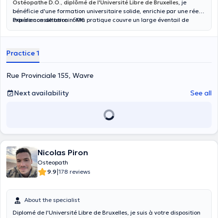
Ostéopathe D.O., diplômé de l'Université Libre de Bruxelles
, je
bénéficie d'une formation universitaire solide, enrichie par une réelle
expérience de terrain. Ma pratique couvre un large éventail de
Prix de consultation : 60€
troubles, notamment les lombalgies, cervicalgies et troubles
temporo-mandibulaires. J'accueille adolescents, adultes, sportifs et
seniors, avec une approche à l'écoute de chacun. Selon vos besoins
Practice 1
et préférences, je propose aussi bien des techniques manipulatives
que des approches plus douces, sans manipulation. Je consulte à
Bruxelles et à Wavre, dans un cadre bienveillant et accueillant.
Rue Provinciale 155, Wavre
Next availability
See all
Nicolas Piron
Osteopath
|
9.9
178 reviews
About the specialist
Diplomé de l'Université Libre de Bruxelles, je suis à votre disposition