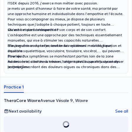
l'ISEK depuis 2016, j’exerce mon métier avec passion.
je mets un point d’honneur à faire de votre santé, ma priorité par
une approche humaine et individualisée dans l’empathie et l’écoute.
Pour vous accompagner au mieux, je dispose de plusieurs
techniques que j’adapte à chaque patient, toujours en toute
sécurité et dans le respect de son corps et de son confort.
Qu’est-ce que l’ostéopathie ?
L’ostéopathie est une approche par des techniques essentiellement
manuelles, qui vise à stimuler les capacités naturelles
d’autoguérison du corps, tout en lui redonnant mobilité, fonction et
Elle prend en compte l’ensemble des systèmes : neurologique,
équilibre.
musculo-squelettique, vasculaire, tissulaire, viscéral,… qui peuvent
être liés aux symptômes se manifestant parfois loin de la zone
Pour qui ?
incriminée et cherche à trouver l’origine plutôt que de juste analyser
Adolescents, adultes ou séniors, sédentaires ou sportifs ayant des
le symptôme.
pathologies créant des douleurs aigues ou chroniques dans des
domaines tels que l’orthopédie, la rhumatologique, les troubles
musculo-squelettiques, les problèmes articulaires
(nuque/dos/bassin/Membre supérieur/membre inférieur), les
Practice 1
douleurs chroniques, etc ...
TheraCore Wavre
Avenue Vésale 9, Wavre
Next availability
See all