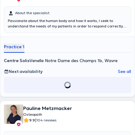
About the specialist
Passionate about the human body and how it works, I seek to
understand the needs of my patients in order to respond correctly
to their expectations. Trained in general and sports osteopathy at
the Université Libre de Bruxelles, I use my knowledge of physiology
and anatomy of the human body to treat your pain. I am also
Practice 1
specialized in perinatal osteopathy which allows me to treat
different disorders in newborns (reflux, non-synostotic
plagiocephaly, breastfeeding disorders, torticollis, positional
Centre Solis
Venelle Notre Dame des Champs 1b, Wavre
asymmetry, sleep disorders,... )
Next availability
See all
Pauline Metzmacker
Osteopath
|
9.9
104 reviews