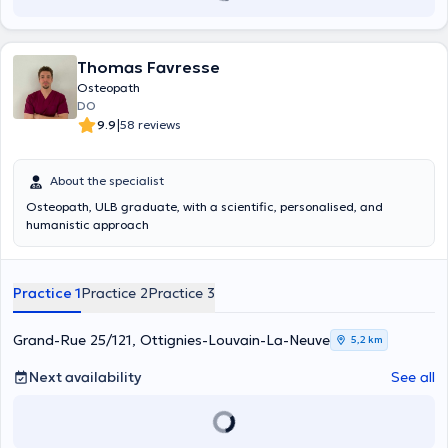
Thomas Favresse
Osteopath
DO
|
9.9
58 reviews
About the specialist
Osteopath, ULB graduate, with a scientific, personalised, and
humanistic approach
Practice 1
Practice 2
Practice 3
Grand-Rue 25/121, Ottignies-Louvain-La-Neuve
5,2 km
Next availability
See all