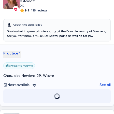
Osteopath
DO
|
9.9
418 reviews
About the specialist
Graduated in general osteopathy at the Free University of Brussels, I
see you for various musculoskeletal pains as well as for jaw
disorders and for pregnancy and postpartum follow-up. NB:
consultations from young adolescents to the elderly (I do not take
care of newborns). If you want an emergency appointment or the
Practice 1
proposed times do not suit you, do not hesitate to contact me
directly by phone or by text message at 0491.11.56.44. Please bring
a large towel to the consultation.
Proxima Wavre
Chau. des Nerviens 29, Wavre
Next availability
See all