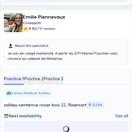
Emilie Plennevaux
Osteopath
|
9.9
279 reviews
About the specialist
Je suis en congé maternité. A partir du 3/11 Manon Fouchier vous
recevra au cabinet de Waterloo.
Practice 1
Practice 2
Practice 3
Centre Médical Solilau
solilau center
rue rosier bois 22, Rixensart
5,2 km
Next availability
See all