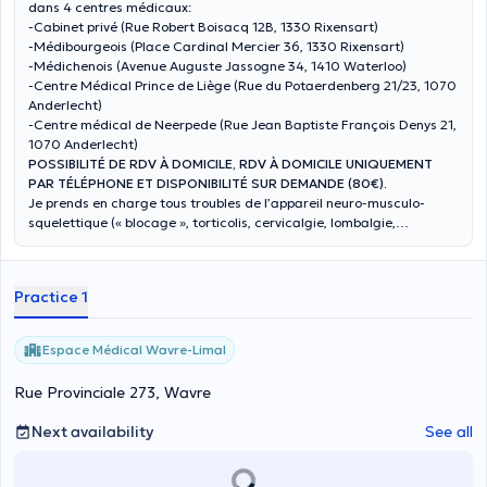
dans 4 centres médicaux:
-Cabinet privé (Rue Robert Boisacq 12B, 1330 Rixensart)
-Médibourgeois (Place Cardinal Mercier 36, 1330 Rixensart)
-Médichenois (Avenue Auguste Jassogne 34, 1410 Waterloo)
-Centre Médical Prince de Liège (Rue du Potaerdenberg 21/23, 1070
Anderlecht)
-Centre médical de Neerpede (Rue Jean Baptiste François Denys 21,
1070 Anderlecht)
POSSIBILITÉ DE RDV À DOMICILE, RDV À DOMICILE UNIQUEMENT
PAR TÉLÉPHONE ET DISPONIBILITÉ SUR DEMANDE (80€).
Je prends en charge tous troubles de l’appareil neuro-musculo-
squelettique (« blocage », torticolis, cervicalgie, lombalgie,
sciatique, tendinite, entorse, douleurs à la mâchoire…), que le
contexte soit aigu ou chronique. Je reçois aussi bien les enfants, les
adultes, les sportifs, les femmes enceintes que les seniors. J’accorde
Practice 1
une grande importance à la communication, l’écoute du patient, le
tout à travers une démarche bienveillante, médicale, critique et
scientifique.
Espace Médical Wavre-Limal
Rue Provinciale 273, Wavre
Next availability
See all