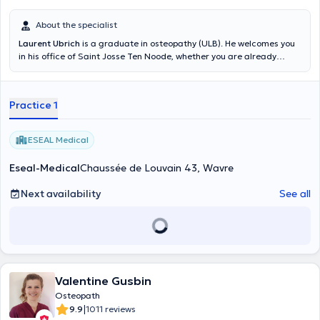
About the specialist
Laurent Ubrich
is a graduate in osteopathy (ULB). He welcomes you
in his office of Saint Josse Ten Noode, whether you are already
patient or not. The consultation lasts 30 minutes. Content
translated by google translate
Practice 1
ESEAL Medical
Eseal-Medical
Chaussée de Louvain 43, Wavre
Next availability
See all
Valentine Gusbin
Osteopath
|
9.9
1011 reviews