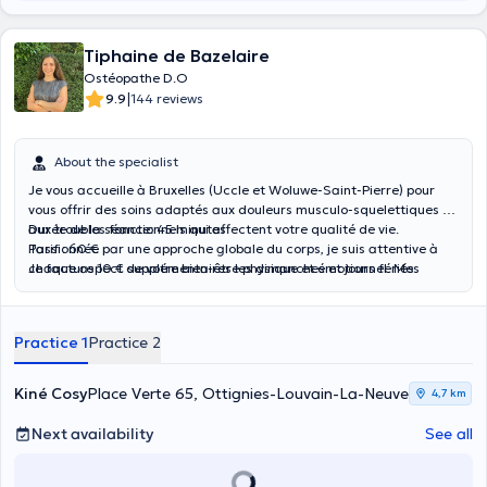
Tiphaine de Bazelaire
Ostéopathe D.O
|
9.9
144 reviews
About the specialist
Je vous accueille à Bruxelles (Uccle et Woluwe-Saint-Pierre) pour
vous offrir des soins adaptés aux douleurs musculo-squelettiques et
aux troubles fonctionnels qui affectent votre qualité de vie.
Durée de la séance: 45 minutes
Passionnée par une approche globale du corps, je suis attentive à
Tarif : 60 €
chaque aspect de votre bien-être physique et émotionnel. Mes
Je facture 10 € supplémentaires les dimanches et jours fériés.
objectifs sont de soulager les douleurs, de rétablir votre mobilité
articulaire et de travailler ensemble sur les causes sous-jacentes
des dysfonctionnements. Au plaisir de vous rencontrer !
Practice 1
Practice 2
Kiné Cosy
Place Verte 65, Ottignies-Louvain-La-Neuve
4,7 km
Next availability
See all