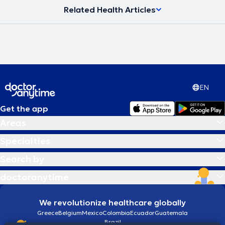
Related Health Articles
EN
Get the app
Areas
Specialties
Search by
doctoranytime
We revolutionize healthcare globally
Greece
Belgium
Mexico
Colombia
Ecuador
Guatemala
Brazil