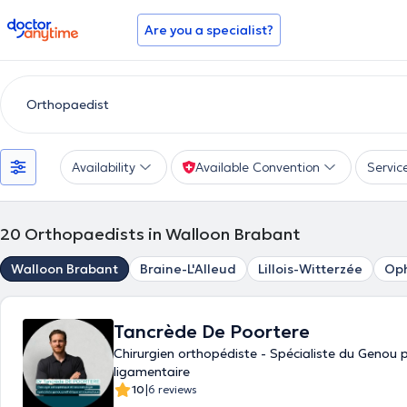
doctoranytime
Are you a specialist?
Availability
Available Convention
Servic
20
Orthopaedists in Walloon Brabant
Walloon Brabant
Braine-L'Alleud
Lillois-Witterzée
Oph
Tancrède De Poortere
Chirurgien orthopédiste - Spécialiste du Genou 
ligamentaire
|
10
6 reviews