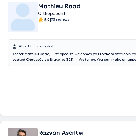
Mathieu Raad
Orthopaedist
|
9.6
75 reviews
About the specialist
Doctor
Mathieu Raad
, Orthopedist, welcomes you to the Waterloo Med
located Chaussée de Bruxelles 325, in Waterloo. You can make an appointment on
Wednesdays from 6:00 p.m. to 8:00 p.m. Consultations can take place 
French and Dutch. A dynamic and passionate orthopedist, I left to complete my
training abroad, in Geneva and Bordeaux, in the field of hip and knee i
patients. However, I remain just as specialized in the field of traumato
degenerative pathologies. It is with pleasure that I welcome you here t
Medical Center
Razvan Asaftei