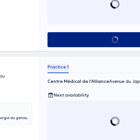
See all
Practice 1
nou
Centre Médical de l'Alliance
Avenue du Japo
Next availability
rurgie du genou.