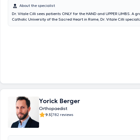
About the specialist
Dr. Vitale Cilli sees patients ONLY for the HAND and UPPER LIMBS. A g
Catholic University of the Sacred Heart in Rome, Dr. Vitale Cilli speciali
orthopedic surgery and surgery of the hand and upper extremity.
Yorick Berger
Orthopaedist
|
9.5
782 reviews