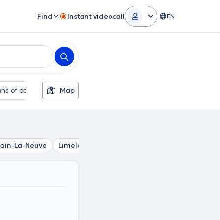
Find
Instant videocall
EN
ns of payment
Map
Additional filters
vain-La-Neuve
Limelette
Céroux-Mousty
Waterloo
Ni