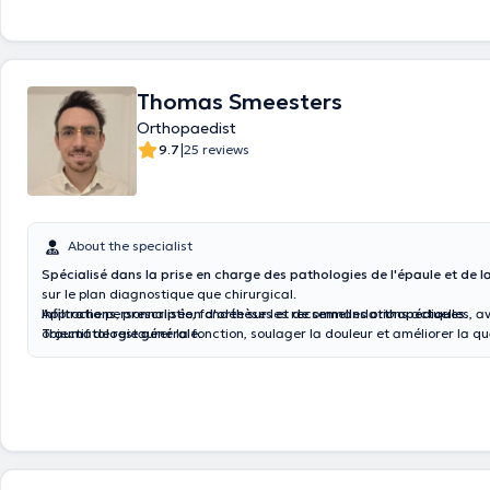
Thomas Smeesters
Orthopaedist
|
9.7
25 reviews
About the specialist
Spécialisé dans la prise en charge des pathologies de l'épaule et de 
sur le plan diagnostique que chirurgical.
Infiltrations, prescription d'orthèses et de semelles orthopédiques.
Approche personnalisée, fondée sur les recommandations actuelles, a
Traumatologie générale.
objectif de restaurer la fonction, soulager la douleur et améliorer la qu
patients.