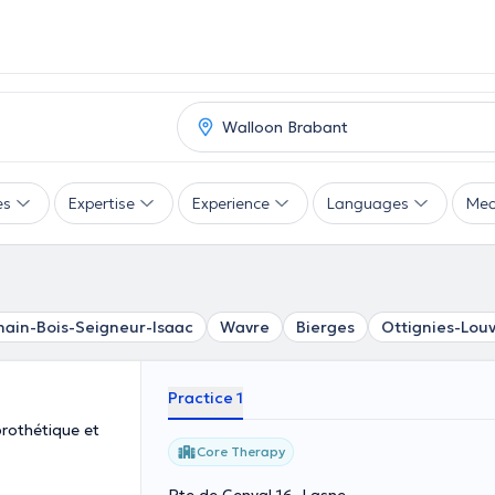
es
Expertise
Experience
Languages
Mea
ain-Bois-Seigneur-Isaac
Wavre
Bierges
Ottignies-Lou
Practice 1
prothétique et
Core Therapy