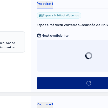
Practice 1
Espace Médical Waterloo
Espace Médical Waterloo
Chaussée de Brux
Next availability
ical Space,
in English,
n sports
logy and
o the Waterloo
See all
Practice 1