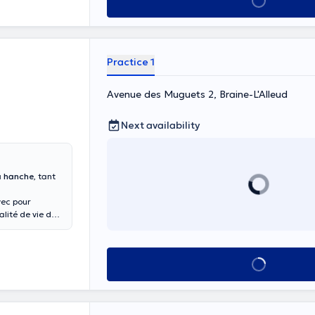
See all
Practice 1
Avenue des Muguets 2, Braine-L'Alleud
Next availability
la hanche
, tant
vec pour
alité de vie des
See all