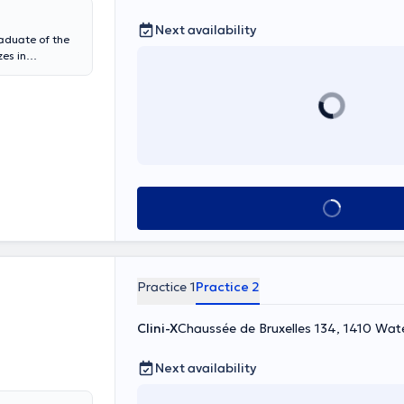
Next availability
raduate of the
zes in
See all
Practice 1
Practice 2
Clini-X
Chaussée de Bruxelles 134, 1410 Wat
Next availability