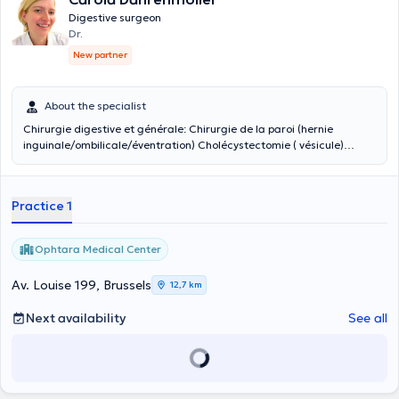
Digestive surgeon
Dr.
New partner
About the specialist
Chirurgie digestive et générale: Chirurgie de la paroi (hernie
inguinale/ombilicale/éventration) Cholécystectomie ( vésicule)
Chirurgie d'obésité + reflux Chirurgie colorectale Proctologie
(hémorrhoides/abcès/fistule/fissure) Kystectomie/Lipome
Practice 1
Ophtara Medical Center
Av. Louise 199, Brussels
12,7 km
Next availability
See all