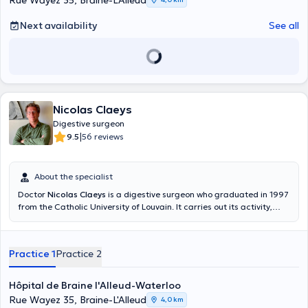
Rue Wayez 35, Braine-L'Alleud
Next availability
See all
Nicolas Claeys
Digestive surgeon
|
9.5
56 reviews
About the specialist
Doctor
Nicolas Claeys
is a digestive surgeon who graduated in 1997
from the Catholic University of Louvain. It carries out its activity,
mainly in Chirec (Delta and Braine l'Alleud sites). Complex surgeries
(pancreas and esophagus) are carried out at the Erasmus Hospital
(HUB)
Practice 1
Practice 2
Hôpital de Braine l'Alleud-Waterloo
Rue Wayez 35, Braine-L'Alleud
4,0 km