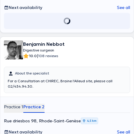
Next availability
See all
Benjamin Nebbot
Digestive surgeon
|
10.0
108 reviews
About the specialist
For a Consultation at CHIREC, Braine l'Alleud site, please call
02/434.94.30.
Practice 1
Practice 2
Rue driesbos 98, Rhode-Saint-Genèse
4,5 km
Next availability
See all