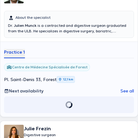
About the specialist
Dr.
Julien Munck
is a contracted and digestive surgeon graduated
from the ULB. He specializes in digestive surgery, bariatric,
colorectal and proctology. It also deals with hernia surgery, vesicles
and circumcisions. Content translated by google translate
Practice 1
Centre de Médecine Spécialisée de Forest
Pl. Saint-Denis 33, Forest
12,1 km
Next availability
See all
Julie Frezin
Digestive surgeon