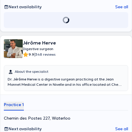
Next availability
See all
Jérôme Herve
Digestive surgeon
|
9.9
348 reviews
About the specialist
Dr.
Jérôme Herve
is a digestive surgeon practicing at the Jean
Monnet Medical Center in Nivelle and in his office located at Chemin
des Postes 227 in Waterloo. He graduated in medicine and
specialized in surgery at the University of Liege in 2007.
Practice 1
Chemin des Postes 227, Waterloo
Next availability
See all