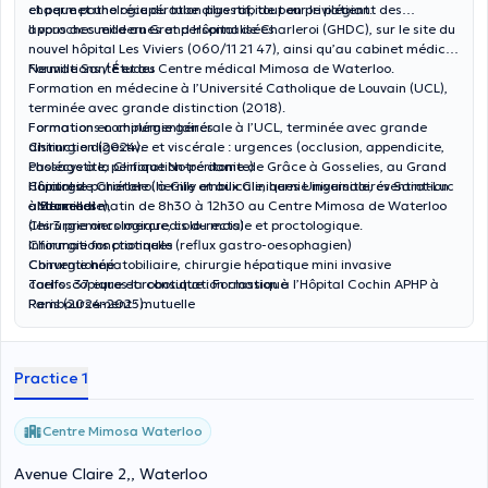
et permet une récupération plus rapide pour le patient.
chaque pathologie du tube digestif, tout en privilégiant des
approches modernes et personnalisées.
Il vous accueille au Grand Hôpital de Charleroi (GHDC), sur le site du
nouvel hôpital Les Viviers (060/11 21 47), ainsi qu’au cabinet médical
Neuville Santé et au Centre médical Mimosa de Waterloo.
Formations / Études
Formation en médecine à l’Université Catholique de Louvain (UCL),
terminée avec grande distinction (2018).
Formation en chirurgie générale à l’UCL, terminée avec grande
Formations complémentaires
distinction (2024).
Chirurgie digestive et viscérale : urgences (occlusion, appendicite,
Passage à la Clinique Notre dame de Grâce à Gosselies, au Grand
cholécystite, perforation-péritonite)
Hôpital de Charleroi à Gilly et aux Cliniques Universitaires Saint-Luc
Chirurgie pariétale (hernie ombilicale, hernie inguinale, éventration
Horaires
à Bruxelles
abdominale),
- Mercredi matin de 8h30 à 12h30 au Centre Mimosa de Waterloo
Chirurgie oncologique, colo-rectale et proctologique.
(les 3 premiers mercredis du mois)
Chirurgie fonctionnelle (reflux gastro-oesophagien)
Informations pratiques
Chirurgie hépatobiliaire, chirurgie hépatique mini invasive
Conventionné
coelioscopique et robotique : Formation à l’Hôpital Cochin APHP à
Tarifs : 37 euros la consultation classique
Paris (2024-2025).
Remboursement : mutuelle
Chirurgie endocrinienne, chirurgie de la thyroïde et des glandes
parathyroides, chirurgie des glandes surrénales : Formation à
l’hôpital Cochin APHP à Paris (centre de référence Français en
Practice 1
chirurgie endocrinienne) (2024-2025).
Centre Mimosa Waterloo
Avenue Claire 2,, Waterloo