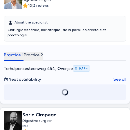
|
10
2 reviews
About the specialist
Chirurgie viscérale, bariatrique , de la paroi, colorectale et
proctologie.
Practice 1
Practice 2
Terhulpensesteenweg 454, Overijse
9,3 km
Next availability
See all
Sorin Cimpean
Digestive surgeon
MD