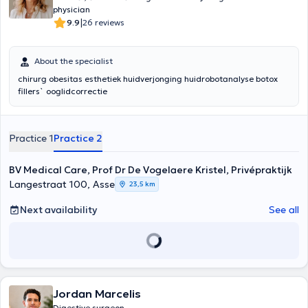
physician
|
9.9
26 reviews
About the specialist
chirurg obesitas esthetiek huidverjonging huidrobotanalyse botox
fillers` ooglidcorrectie
Practice 1
Practice 2
BV Medical Care, Prof Dr De Vogelaere Kristel, Privépraktijk
Langestraat 100, Asse
23,5 km
Next availability
See all
Jordan Marcelis
Digestive surgeon