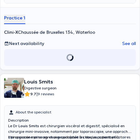
Practice 1
Clini-X
Chaussée de Bruxelles 134, Waterloo
Next availability
See all
Louis Smits
Digestive surgeon
|
9.7
9 reviews
About the specialist
Description
Le Dr
Louis Smits
est chirurgien viscéral et digestif, spécialisé en
chirurgie mini-invasive, notamment par laparoscopie, une approche
chirurgicale moins agressive qui réduit les douleurs postopératoires
Il propose une prise en charge adaptée à chaque patient et à