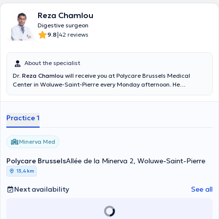
Reza Chamlou
Digestive surgeon
|
9.8
42 reviews
About the specialist
Dr.
Reza Chamlou
will receive you at Polycare Brussels Medical
Center in Woluwe-Saint-Pierre every Monday afternoon. He
graduated in 2002 from the Université Libre de Bruxelles in Surgery
and is specialized in colorectal and proctological surgery. He also
practices bariatric surgery, wall surgery and gallbladder
Practice 1
pathologies.
Minerva Med
Polycare Brussels
Allée de la Minerva 2, Woluwe-Saint-Pierre
13,4 km
Next availability
See all