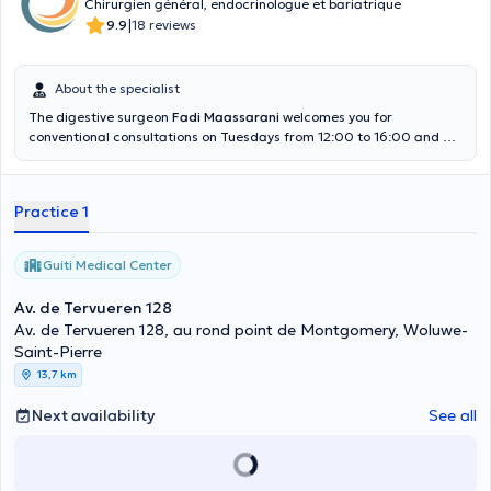
Chirurgien général, endocrinologue et bariatrique
|
9.9
18 reviews
About the specialist
The digestive surgeon
Fadi Maassarani
welcomes you for
conventional consultations on Tuesdays from 12:00 to 16:00 and on
Saturdays from 9:00 to 11:30 at the Guiti Medical Center at the
following address Avenue de Tervueren number 128 in Woluwe-
Saint-Pierre. Make an appointment directly in his calendar. You are
Practice 1
in good hands.
Guiti Medical Center
Av. de Tervueren 128
Av. de Tervueren 128, au rond point de Montgomery, Woluwe-
Saint-Pierre
13,7 km
Next availability
See all