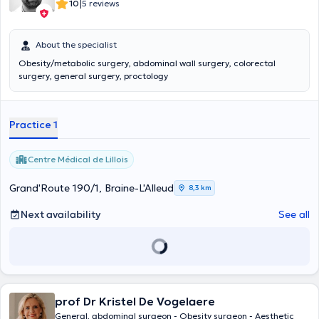
|
10
5 reviews
About the specialist
Obesity/metabolic surgery, abdominal wall surgery, colorectal
surgery, general surgery, proctology
Practice 1
Centre Médical de Lillois
Grand'Route 190/1, Braine-L'Alleud
8,3 km
Next availability
See all
prof Dr Kristel De Vogelaere
General, abdominal surgeon - Obesity surgeon - Aesthetic