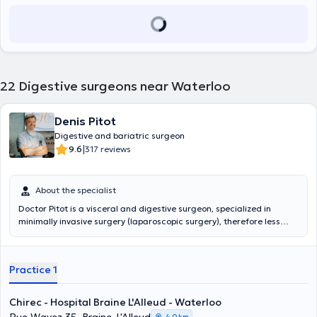
22
Digestive surgeons near Waterloo
Denis Pitot
Digestive and bariatric surgeon
|
9.6
317 reviews
About the specialist
Doctor Pitot is a visceral and digestive surgeon, specialized in
minimally invasive surgery (laparoscopic surgery), therefore less
aggressive for the patient. It welcomes you between Brussels and
Charleroi at the CHIREC Hospital in Braine l'Alleud-Waterloo, in
Lasne and in Charleroi. Dr. Pitot has been practicing bariatric
Practice 1
surgery for more than 15 years and has operated on more than
3,000 patients to date. His work is recognized by the GRACE label,
proof of the effectiveness and safety of his care. Dr Pitot regularly
Chirec - Hospital Braine L'Alleud - Waterloo
welcomes Belgian or foreign colleagues during training sessions
4,0 km