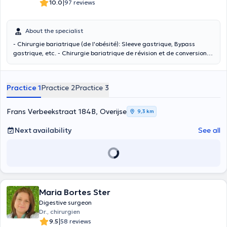
|
10.0
97 reviews
About the specialist
- Chirurgie bariatrique (de l'obésité): Sleeve gastrique, Bypass
gastrique, etc. - Chirurgie bariatrique de révision et de conversion -
Chirurgie antireflux : Nissen, Toupet, etc. - Hernies
parietales/inguinales - Hernies postopératoires - Chirurgie
colorectale - Prolapsus rectal - Hémorroïdectomie, Fistule anale,
Practice 1
Practice 2
Practice 3
Fissure anale - Kyste pilonidal - Chirurgie de la vésicule biliaire -
Chirurgie endocrinologique: thyroïdie, surrénales - Chirurgie
oncologique -Chirurgie hépato-biliaire - Échographie Abdominale
Frans Verbeekstraat 184B, Overijse
9,3 km
réalisée en consultation
Next availability
See all
Maria Bortes Ster
Digestive surgeon
Dr., chirurgien
|
9.5
58 reviews