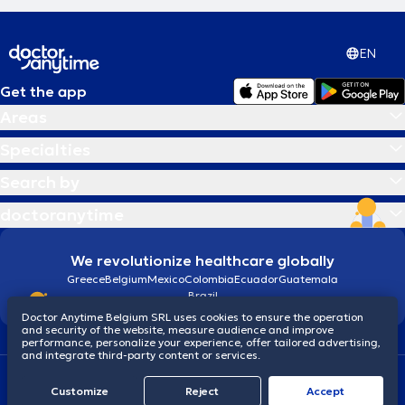
EN
Get the app
Areas
Specialties
Search by
doctoranytime
We revolutionize healthcare globally
Greece
Belgium
Mexico
Colombia
Ecuador
Guatemala
Brazil
Doctor Anytime Belgium SRL uses cookies to ensure the operation
and security of the website, measure audience and improve
performance, personalize your experience, offer tailored advertising,
and integrate third-party content or services.
Terms and conditions
Cookies
Privacy policy
Customize
Reject
Accept
© 2026 doctoranytime