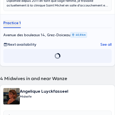
Diplômée depuis 2011 en tant que sage femme, je travaille
actuellement à la clinique Saint Michel en salle d'accouchement et
en maternité. En parallèle, je fais des préparations à la naissance,
des consultations prénatales( en alternance avec le
gynécologue),des séances de réflexologie, des préparation en Hyno-
Practice 1
Douceur. Je fais aussi des suivis post partum à domicile ainsi que
des ateliers de massage bébé. Depuis juin 2024, je suis consultante
en lactation, bientôt certifiée IBCLC en septembre 2024. Je serai
Avenue des bouleaux 14, Grez-Doiceau
40,8 km
ravie de vous accompagner dans cette magnifique aventure.
Consultations : Les lundis de 9h-13h au centre Iiode Les mercredis
Next availability
See all
après-midi de 14h à 18h au centre Parmentier (Woluwé St Pierre)
Cabinet privé à Grez- Doiceau (horaires variables) Pour toute
annulation, priez de le faire 24h à l'avance, sans cela, un montant
vous sera facturé de 30 euros. Merci pour votre compréhension.
4
Midwives in and near Wanze
Angelique Luyckfasseel
Midwife