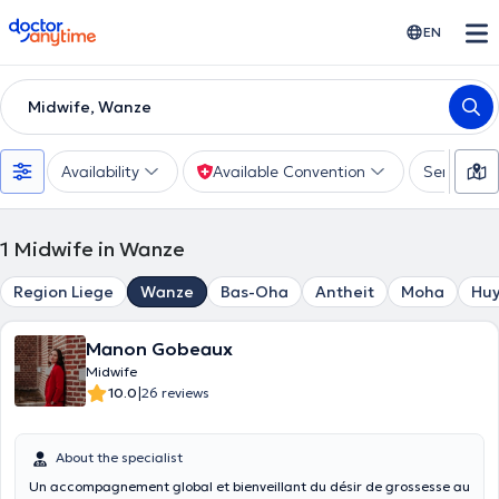
doctoranytime
EN
Midwife, Wanze
Availability
Available Convention
Services
1
Midwife in Wanze
Region Liege
Wanze
Bas-Oha
Antheit
Moha
Hu
Manon Gobeaux
Midwife
|
10.0
26 reviews
About the specialist
Un accompagnement global et bienveillant du désir de grossesse au