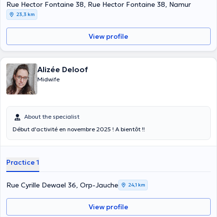
leur partenaire dans leur parcours, de la conception jusqu’à la
Rue Hector Fontaine 38, Rue Hector Fontaine 38, Namur
naissance de leur enfant. Enfin, depuis 2021, j’exerce également
23,3 km
comme tabacologue en milieu hospitalier et au centre Hêtre et
Grandir. Mes consultations de tabacologie s’adressent à tout public.
View profile
Alizée Deloof
Midwife
About the specialist
Début d'activité en novembre 2025 ! A bientôt !!
Practice 1
Rue Cyrille Dewael 36, Orp-Jauche
24,1 km
View profile