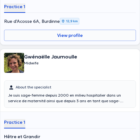
Practice 1
Rue d'Acosse 6A, Burdinne
12,9 km
View profile
Gwénaëlle Jaumoulle
Midwife
About the specialist
Je suis sage-femme depuis 2000 en milieu hospitalier dans un
service de maternité ainsi que depuis 3 ans en tant que sage-
femme libérale au centre Hêtre et Grandir à Vedrin. Au fil des
années, j’ai acquis une grande expertise dans la prise en charge des
femmes enceintes et dans leur suivi post-natal. Mon objectif est de
Practice 1
fournir des soins de qualité tout en créant un environnement
apaisant et rassurant pour mes patientes. J’ai toujours été
passionnée par mon métier et j’aime accompagner mes patientes et
Hêtre et Grandir