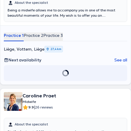
About the specialist
Being a midwife allows me to accompany you in one of the most
beautiful moments of your life. My wish is to offer you an
accompaniment that corresponds to you from the beginning of your
pregnancy until the first year of your baby's life. Training and
specialties : prenatal consultations, global preparation for birth
Practice 1
Practice 2
Practice 3
(birth project), self-hypnosis (hypno-sweet birth method), lactation
consultations (newborn feeding, restrictive mouth brakes),
homeopathy, Quantik MAMA, physiological carrying of your baby,
Liège, Vottem, Liège
27,4 km
physical preparation for birth (prenatal yoga, De Gasquet method),
Guillarme method (in preparation, for pushing during delivery and
Next availability
See all
caesarean section, for perineal reeducation), home care after birth
for mother and baby, sleep maintenance for newborns and infants
Caroline Praet
Midwife
|
9.9
26 reviews
About the specialist