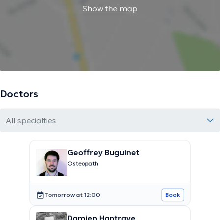
Show the map
Doctors
All specialties
Geoffrey Buguinet
Osteopath
Tomorrow at 12:00
Book
Damien Hantraye