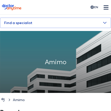
doctoranytime
EN
Find a specialist
Amimo
Amimo