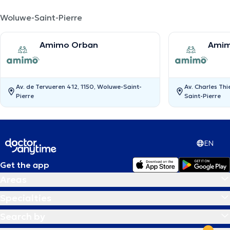
Woluwe-Saint-Pierre
Amimo Orban
Amim
Av. de Tervueren 412, 1150, Woluwe-Saint-
Av. Charles Th
Pierre
Saint-Pierre
EN
Get the app
Areas
Specialties
Search by