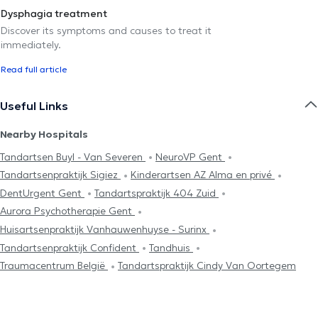
Dysphagia treatment
Discover its symptoms and causes to treat it
immediately.
Read full article
Useful Links
Nearby Hospitals
Tandartsen Buyl - Van Severen
NeuroVP Gent
Tandartsenpraktijk Sigiez
Kinderartsen AZ Alma en privé
DentUrgent Gent
Tandartspraktijk 404 Zuid
Aurora Psychotherapie Gent
Huisartsenpraktijk Vanhauwenhuyse - Surinx
Tandartsenpraktijk Confident
Tandhuis
Traumacentrum België
Tandartspraktijk Cindy Van Oortegem