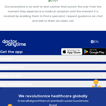
Doctoranytime is an end-to-end solution that assists the user from the
moment they experience a medical symptom until the moment it is
resolved by enabling them to find a specialist, request guidance via chat
and talk to them via video call.
EN
Get the app
Areas
Specialties
Search by
doctoranytime
We revolutionize healthcare globally
Greece
Belgium
Mexico
Colombia
Ecuador
Guatemala
Brazil