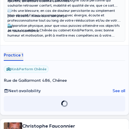
Au-delà du domaine sportif, j’accompagne toute personne qui
sportifs, amateurs comme confirmés.
souhaite retrouver confort, mobilité et qualité de vie, que ce soit
après une blessure, en cas de douleur persistante ou simplement
Mon objectif ? Vous accompagner avec énergie, écoute et
pour se sentir mieux dans son corps.
professionnalisme tout au long de votre rééducation et/ou de votre
préparation physique, pour que vous puissiez atteindre vos objectifs
Je vous accueille à Chênée au cabinet Kin&Perform, avec bonne
en toute confiance.
humeur et motivation, prêt à mettre mes compétences à votre
service !
Practice 1
Kin&Perform Chênée
Rue de Gaillarmont 486, Chênee
Next availability
See all
Christophe Fauconnier