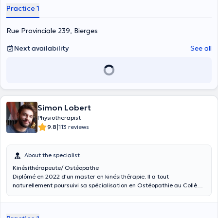
Practice 1
Rue Provinciale 239, Bierges
Next availability
See all
Simon Lobert
Physiotherapist
|
9.8
113 reviews
About the specialist
Kinésithérapeute/ Ostéopathe
Diplômé en 2022 d'un master en kinésithérapie. Il a tout
naturellement poursuivi sa spécialisation en Ostéopathie au Collège
Belge d’Ostéopathie en partenariat avec l’Ecole Européenne
d’Ostéopathie de Maidstone en Angleterre afin d'améliorer son
diagnostic, élargir ses moyens de traitement et vous assurer une