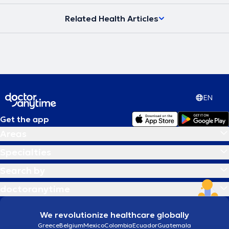
Related Health Articles
EN
Get the app
Areas
Specialties
Search by
doctoranytime
We revolutionize healthcare globally
Greece
Belgium
Mexico
Colombia
Ecuador
Guatemala