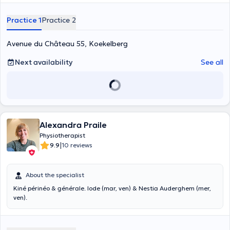
Practice 1
Practice 2
Avenue du Château 55, Koekelberg
Next availability
See all
Alexandra Praile
Physiotherapist
|
9.9
10 reviews
About the specialist
Kiné périnéo & générale. Iode (mar, ven) & Nestia Auderghem (mer,
ven).