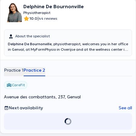
Delphine De Bournonville
Physiotherapist
|
10.0
44 reviews
About the specialist
Delphine De Bournonville
, physiotherapist, welcomes you in her office
in Genval, at MyFormPhysio in Overijse and at the wellness center in
Braîne l'Alleud. She is specialized in orthopedics, traumatology,
lymphatic drainage, perinality and respiratory physiotherapy. Her
consultations can be conducted in French, English and Dutch.
Practice 1
Practice 2
CareFit
Avenue des combattants, 237, Genval
Next availability
See all