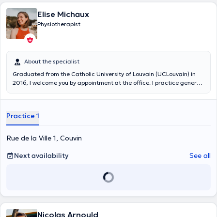
Elise Michaux
Physiotherapist
About the specialist
Graduated from the Catholic University of Louvain (UCLouvain) in
2016, I welcome you by appointment at the office. I practice general
physiotherapy (respiratory, pre- and post-operative, etc.) and I
specialize in sports physiotherapy, maxillofacial physiotherapy and
orthopedic manual therapy. Do not hesitate to contact me with any
Practice 1
questions or to set up an appointment.
Rue de la Ville 1, Couvin
Next availability
See all
Nicolas Arnould