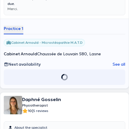
due.
Merci.
Practice 1
Cabinet Arnould - Microstéopathie M.A.T.D
Cabinet Arnould
Chaussée de Louvain 580, Lasne
Next availability
See all
Daphné Gosselin
Physiotherapist
|
10
5 reviews
About the specialist