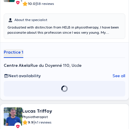
|
10.0
58 reviews
About the specialist
Graduated with distinction from HELB in physiotherapy, I have been
passionate about this profession since I was very young. My
academic career has been enriched by numerous internships in
various healthcare environments, notably in nursing homes,
hospitals and in physiotherapy practices. I like human contact,
Practice 1
whether with children, adults or the elderly. I quickly discovered my
passion for end-of-life support and pediatrics and I aspire to
specialize in these areas to bring a more rigorous approach and
Centre Akela
Rue du Doyenné 110, Uccle
greater comfort to my practice. My approach as a physiotherapist is
characterized by my deep empathy, my positive dynamic, my ability
Next availability
See all
to reassure patients and my rigor in my care. My ultimate goal is to
contribute to the well-being and health of my patients while creating
a warm and safe environment for their rehabilitation. I am
determined to provide quality care and support my patients in
maintaining their autonomy and improving their quality of life.
Lucas Triffoy
Physiotherapist
|
9.9
41 reviews