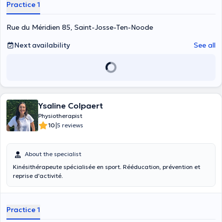
Practice 1
tradition by striving to provide compassionate and personalized
care to my patients. Each session is an opportunity to understand
your specific needs and create a tailored treatment plan. Whether
Rue du Méridien 85, Saint-Josse-Ten-Noode
you are looking for a solution to relieve pain, improve your mobility or
simply enhance your general well-being, we will work together to
Next availability
See all
achieve your goals. My commitment is not limited to my medical
practice. I also strive to guide my patients on the best practices to
adopt on a daily basis to maintain their long-term well-being.
Ysaline Colpaert
Physiotherapist
|
10
5 reviews
About the specialist
Kinésithérapeute spécialisée en sport. Rééducation, prévention et
reprise d'activité.
Practice 1