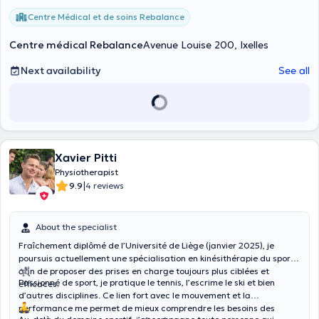
Centre Médical et de soins Rebalance
Centre médical Rebalance
Avenue Louise 200, Ixelles
Next availability
See all
Xavier Pitti
Physiotherapist
|
9.9
4 reviews
About the specialist
Fraîchement diplômé de l’Université de Liège (janvier 2025), je
poursuis actuellement une spécialisation en kinésithérapie du sport
afin de proposer des prises en charge toujours plus ciblées et
Passionné de sport, je pratique le tennis, l’escrime le ski et bien
efficaces.
d’autres disciplines. Ce lien fort avec le mouvement et la
performance me permet de mieux comprendre les besoins des