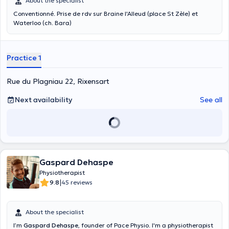
About the specialist
Conventionné. Prise de rdv sur Braine l'Alleud (place St Zèle) et
Waterloo (ch. Bara)
Practice 1
Rue du Plagniau 22, Rixensart
Next availability
See all
Gaspard Dehaspe
Physiotherapist
|
9.8
45 reviews
About the specialist
I’m
Gaspard Dehaspe
, founder of Pace Physio. I'm a physiotherapist