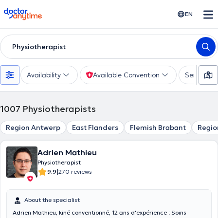
doctoranytime
EN
Physiotherapist
Availability
Available Convention
Services
1007
Physiotherapists
Region Antwerp
East Flanders
Flemish Brabant
Regio
Adrien Mathieu
Physiotherapist
|
9.9
270 reviews
About the specialist
Adrien Mathieu, kiné conventionné, 12 ans d'expérience : Soins