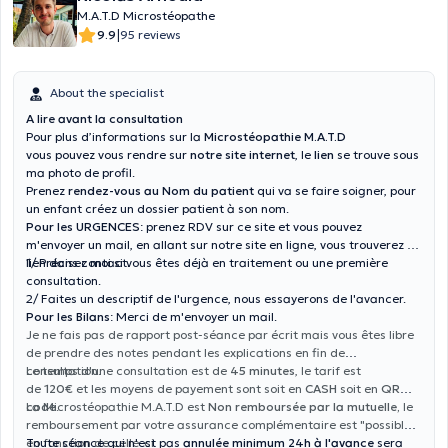
M.A.T.D Microstéopathe
|
9.9
95 reviews
About the specialist
A lire avant la consultation
Pour plus d’informations sur la
Microstéopathie M.A.T.D
vous pouvez vous rendre sur
notre site internet
, le
lien
se trouve sous
ma photo de profil.
Prenez
rendez-vous au Nom du patient
qui va se faire soigner, pour
un enfant créez un dossier patient à son nom.
Pour les URGENCES
: prenez RDV sur ce site et vous pouvez
m'envoyer un mail, en allant sur notre site en ligne, vous trouverez un
lien dans contact.
1/ Précisez moi si vous êtes déjà en traitement ou une première
consultation.
2/ Faites un descriptif de l'urgence, nous essayerons de l'avancer.
Pour les Bilans
: Merci de m'envoyer un mail.
Je ne fais pas de rapport post-séance par écrit mais vous êtes libre
de prendre des notes pendant les explications en fin de
consultation.
Le temps d'une consultation est de
45 minutes
, le tarif est
de
120€
et les moyens de payement sont soit en
CASH
soit en
QR
code
La Microstéopathie M.A.T.D est
.
Non remboursée par la mutuelle,
le
remboursement par votre assurance complémentaire est "possible"
en fonction de celle-ci
Toute séance qui n'est pas
annulée minimum 24h à l'avance
sera