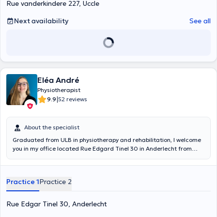
Rue vanderkindere 227, Uccle
Next availability
See all
Eléa André
Physiotherapist
|
9.9
52 reviews
About the specialist
Graduated from ULB in physiotherapy and rehabilitation, I welcome
you in my office located Rue Edgard Tinel 30 in Anderlecht from
Tuesday to Friday. Concerned about the best treatment for my
patients ranging from infants to the elderly, I actively continue to
train in learning new physiotherapy techniques. You can consult me ​​
Practice 1
Practice 2
for all types of conditions such as general and sports orthopedic,
respiratory, pediatric, neurological, cardiovascular rehabilitation as
well as lymphatic drainage.
Rue Edgar Tinel 30, Anderlecht