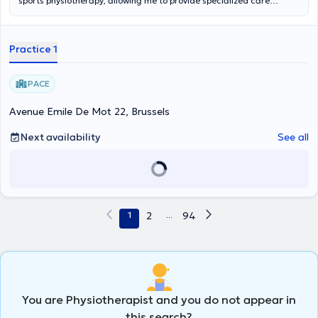
sports physiotherapy, allowing me to provide specialized care
tailored to a wide range of needs. With a strong attention to detail
and careful listening, I am committed to delivering personalized
treatment to each of my patients.
Practice 1
PACE
Avenue Emile De Mot 22, Brussels
Next availability
See all
1
2
...
94
You are Physiotherapist and you do not appear in
this search?