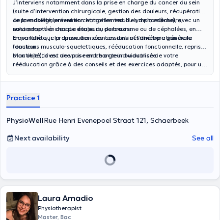
J’interviens notamment dans la prise en charge du cancer du sein
(suite d’intervention chirurgicale, gestion des douleurs, récupération
de la mobilité, prévention et traitement du lymphœdème), avec un
Je prends également en charge les troubles de la mâchoire,
suivi adapté à chaque étape du parcours.
notamment en cas de douleurs, de bruxisme ou de céphalées, en
travaillant sur la diminution des tensions et l’amélioration de la
En parallèle, je propose des séances de kinésithérapie générale
fonction.
(douleurs musculo-squelettiques, rééducation fonctionnelle, reprise
d’activité), avec une prise en charge individualisée.
Mon objectif est de vous rendre acteur ou actrice de votre
rééducation grâce à des conseils et des exercices adaptés, pour un
retour durable à vos activités.
Practice 1
PhysioWell
Rue Henri Evenepoel Straat 121, Schaerbeek
Next availability
See all
Laura Amadio
Physiotherapist
Master, Bac