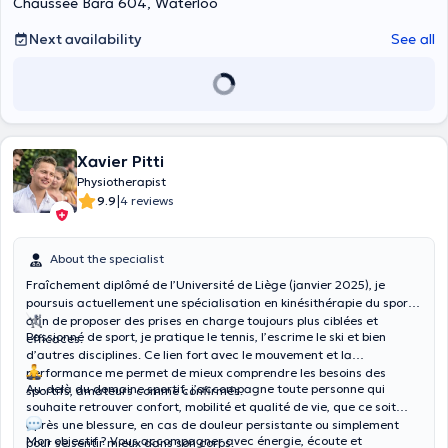
Chaussée Bara 604, Waterloo
Next availability
See all
Xavier Pitti
Physiotherapist
|
9.9
4 reviews
About the specialist
Fraîchement diplômé de l’Université de Liège (janvier 2025), je
poursuis actuellement une spécialisation en kinésithérapie du sport
afin de proposer des prises en charge toujours plus ciblées et
Passionné de sport, je pratique le tennis, l’escrime le ski et bien
efficaces.
d’autres disciplines. Ce lien fort avec le mouvement et la
performance me permet de mieux comprendre les besoins des
Au-delà du domaine sportif, j’accompagne toute personne qui
sportifs, amateurs comme confirmés.
souhaite retrouver confort, mobilité et qualité de vie, que ce soit
après une blessure, en cas de douleur persistante ou simplement
Mon objectif ? Vous accompagner avec énergie, écoute et
pour se sentir mieux dans son corps.