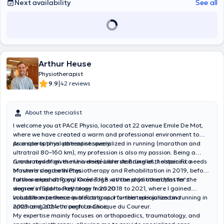
Next availability
See all
Arthur Heuse
Physiotherapist
|
9.9
42 reviews
About the specialist
I welcome you at PACE Physio, located at 22 avenue Emile De Mot,
where we have created a warm and professional environment to
promote optimal patient recovery.
As a sports physiotherapist specialized in running (marathon and
ultratrail 80–160 km), my profession is also my passion. Being a
runner myself gives me a deep understanding of the specific needs
Graduated from the Université Libre de Bruxelles, I obtained a
of runners and athletes.
Master’s degree in Physiotherapy and Rehabilitation in 2019, before
further expanding my knowledge with an additional Master’s
I also worked at Royal Orée T.H.B. as the physiotherapist for the
degree in Sports Pathology in 2020.
women’s field hockey team from 2018 to 2021, where I gained
valuable experience in treating sports-related injuries and
In addition to these qualifications, I further specialized in running in
optimizing athletic performance.
2023 and 2024 through La Clinique du Coureur.
My expertise mainly focuses on orthopaedics, traumatology, and