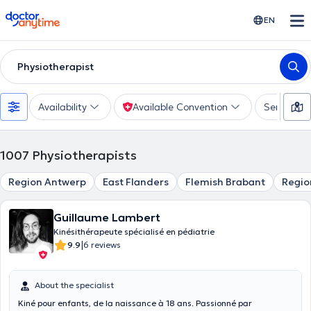
doctoranytime
EN
Physiotherapist
Availability
Available Convention
Services
1007
Physiotherapists
Region Antwerp
East Flanders
Flemish Brabant
Regio
Guillaume Lambert
Kinésithérapeute spécialisé en pédiatrie
|
9.9
6 reviews
About the specialist
Kiné pour enfants, de la naissance à 18 ans. Passionné par