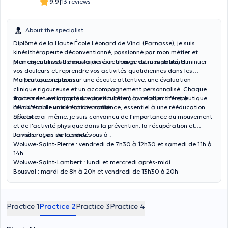
|
9.9
13 reviews
About the specialist
Diplômé de la Haute École Léonard de Vinci (Parnasse), je suis
kinésithérapeute déconventionné, passionné par mon métier et
pleinement investi dans la prise en charge de mes patients.
Mon objectif est de vous aider à retrouver votre mobilité, diminuer
vos douleurs et reprendre vos activités quotidiennes dans les
meilleures conditions.
Ma pratique repose sur une écoute attentive, une évaluation
clinique rigoureuse et un accompagnement personnalisé. Chaque
traitement est adapté à votre situation, à vos objectifs et à
J'accorde une importance particulière à la relation thérapeutique
l'évolution de votre état de santé.
afin d'établir un climat de confiance, essentiel à une rééducation
efficace.
Sportif moi-même, je suis convaincu de l'importance du mouvement
et de l'activité physique dans la prévention, la récupération et
l'amélioration de la santé.
Je vous reçois sur rendez-vous à :
Woluwe-Saint-Pierre : vendredi de 7h30 à 12h30 et samedi de 11h à
14h
Woluwe-Saint-Lambert : lundi et mercredi après-midi
Bousval : mardi de 8h à 20h et vendredi de 13h30 à 20h
Practice 1
Practice 2
Practice 3
Practice 4