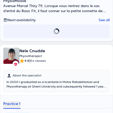
PhysioMoove
Avenue Marcel Thiry 79, Lorsque vous rentrez dans le sas
d'entré du Basic Fit, il faut sonner sur la petite sonnette de
gauche, Woluwe-Saint-Lambert
Next availability
See all
Nele Cnudde
Physiotherapist
|
9.8
64 reviews
About the specialist
In 2000 I graduated as a licentiate in Motor Rehabilitation and
Physiotherapy at Ghent University and subsequently followed 1 year
of sports physiotherapy at KULeuven and manual therapy at VWMT
(Flemish Working Group on Manual Therapy). After my studies, I
gained work experience in private practices, sports clubs and MPIs
Practice 1
and worked with various therapists. Ultimately, I started my own
practice in Velzeke in 2010.