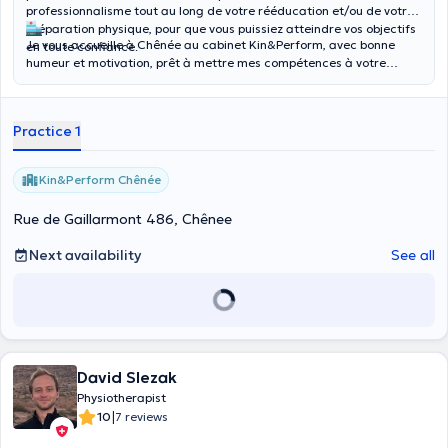
professionnalisme tout au long de votre rééducation et/ou de votre
préparation physique, pour que vous puissiez atteindre vos objectifs
Je vous accueille à Chênée au cabinet Kin&Perform, avec bonne
en toute confiance.
humeur et motivation, prêt à mettre mes compétences à votre
service !
Practice 1
Kin&Perform Chênée
Rue de Gaillarmont 486, Chênee
Next availability
See all
David Slezak
Physiotherapist
|
10
7 reviews