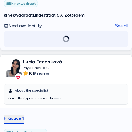
kinekwadraat
kinekwadraat
Lindestraat 69, Zottegem
Next availability
See all
Lucia Fecenková
Physiotherapist
|
10
9 reviews
About the specialist
Kinésithérapeute conventionnée
Practice 1