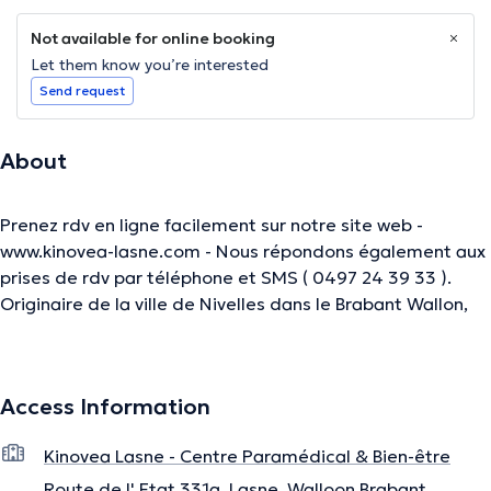
Not available for online booking
Let them know you’re interested
Send request
About
Prenez rdv en ligne facilement sur notre site web -
www.kinovea-lasne.com - Nous répondons également aux
prises de rdv par téléphone et SMS ( 0497 24 39 33 ).
Originaire de la ville de Nivelles dans le Brabant Wallon,
j'ai initialement été diplômé d'un Bachelier en Education
Physique et Sportive à la Haute Ecole Paul-Henri Spaak
de Nivelles. Ambitieux et passionné par la physiologie et
Access Information
la biomécanique du corps humain, j'ai par la suite
entrepris un cursus scientifique de quatre années
Kinovea Lasne - Centre Paramédical & Bien-être
aboutissant au Master en Kinésithérapie. ​ A l'heure
actuelle, toujours soucieux d'offrir un traitement de
Route de l' Etat 331a, Lasne, Walloon Brabant