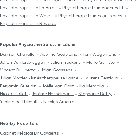
Physiotherapists in La Hulpe
Physiotherapists in Anderlecht
Physiotherapists in Wavre
Physiotherapists in Ecaussinnes
Physiotherapists in Rosières
Popular Physiotherapists in Lasne
Damien Chavalle
Apolline Godelaine
Tom Wagemans
Johan Van Ertbruggen
Julien Troukens
Marie Guillitte
Vincent Di Liberto
Jolan Goossens
Julian Mortier - kinésithérapeute Lasne
Laurent Pestiaux
Benjamin Gueudin
Joëlle Van Oost
Ilia Meraglia
Nicolas Jallet
Jérôme Hasselmans
Stéphanie Detry
Ysaline de Thibault
Nicolas Arnould
Nearby Hospitals
Cabinet Médical Dr Govaerts