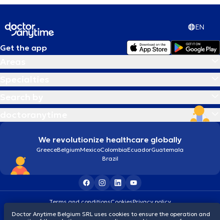
EN
Get the app
Areas
Specialties
Search by
doctoranytime
We revolutionize healthcare globally
Greece
Belgium
Mexico
Colombia
Ecuador
Guatemala
Brazil
Terms and conditions
Cookies
Privacy policy
© 2026 doctoranytime
Doctor Anytime Belgium SRL uses cookies to ensure the operation and