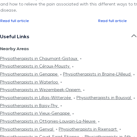
and how to relieve the pain associated with this
different ways to tr
disease.
Read full article
Read full article
Useful Links
Nearby Areas
Physiotherapists in Chaumont-Gistoux
Physiotherapists in Céroux-Mousty
Physiotherapists in Genappe
Physiotherapists in Braine-L'Alleud
Physiotherapists in Waterloo
Physiotherapists in Wezembeek-Oppem
Physiotherapists in Lillois-Witterzée
Physiotherapists in Bousval
Physiotherapists in Baisy-Thy
Physiotherapists in Vieux-Genappe
Physiotherapists in Ottignies-Louvain-La-Neuve
Physiotherapists in Genval
Physiotherapists in Rixensart
Physiotherapists in Court-Saint-Etienne
Physiotherapists in Ath