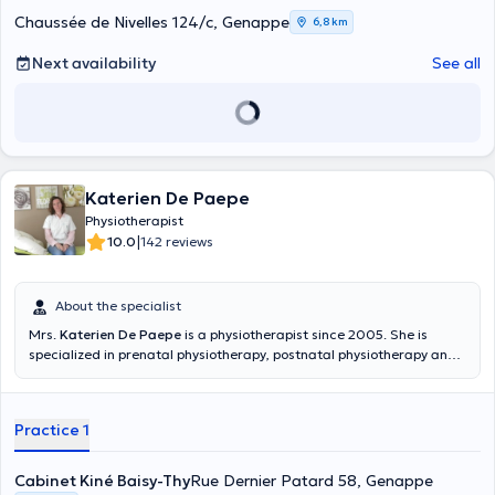
Chaussée de Nivelles 124/c, Genappe
6,8 km
Next availability
See all
Katerien De Paepe
Physiotherapist
|
10.0
142 reviews
About the specialist
Mrs.
Katerien De Paepe
is a physiotherapist since 2005. She is
specialized in prenatal physiotherapy, postnatal physiotherapy and
perineal rehabilitation after having obtained her certificate of
physiotherapy in perineology at the UCL in 2008. She welcomes you
at her office located in Genappe for your consultations. Do not
Practice 1
hesitate any longer and make an appointment!
Cabinet Kiné Baisy-Thy
Rue Dernier Patard 58, Genappe