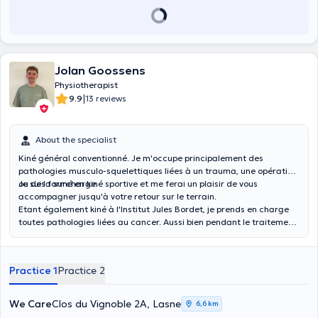
Jolan Goossens
Physiotherapist
|
9.9
13 reviews
About the specialist
Kiné général conventionné. Je m'occupe principalement des
pathologies musculo-squelettiques liées à un trauma, une opération
ou de la surcharge.
Je suis formé en kiné sportive et me ferai un plaisir de vous
accompagner jusqu'à votre retour sur le terrain.
Etant également kiné à l'Institut Jules Bordet, je prends en charge
toutes pathologies liées au cancer. Aussi bien pendant le traitement
qu'après une opération.
Practice 1
Practice 2
We Care
Clos du Vignoble 2A, Lasne
6,6 km