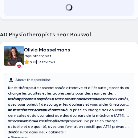
40
Physiotherapists near Bousval
Olivia Mosselmans
Physiotherapist
|
9.8
19 reviews
About the specialist
Kinésithérapeute conventionnée attentive et à l’écoute, je prends en
charge les adultes et les adolescents pour des séances de
kinésithérapie adaptées à vos besoins et à votre douleur.
Mon approche combine la thérapie manuelle et des exercices ciblés,
avec pour objectif de soulager les douleurs et vous aider à retrouver
un meilleur confort au quotidien.
Je m’intéresse particulièrement à la prise en charge des douleurs
cervicales et du cou, ainsi que des douleurs de la mâchoire (ATM),
tensions et maux de tête associés.
Je continue à me former afin de proposer une prise en charge
actuelle et de qualité, avec une formation spécifique ATM prévue en
2026.
Je consulte dans deux cabinets :
• Rixensart