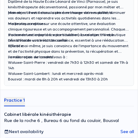
Diplômé de la Haute École Léonard de Vinci (Parnasse), je suis
kinésithérapeute déconventionné, passionné par mon métier et
pleinement investi dans la prise en charge de mes patients.
Mon objectif est de vous aider à retrouver votre mobilité, diminuer
vos douleurs et reprendre vos activités quotidiennes dans les
meilleures conditions.
Ma pratique repose sur une écoute attentive, une évaluation
clinique rigoureuse et un accompagnement personnalisé. Chaque
traitement est adapté à votre situation, à vos objectifs et à
J'accorde une importance particulière à la relation thérapeutique
l'évolution de votre état de santé.
afin d'établir un climat de confiance, essentiel à une rééducation
efficace.
Sportif moi-même, je suis convaincu de l'importance du mouvement
et de l'activité physique dans la prévention, la récupération et
l'amélioration de la santé.
Je vous reçois sur rendez-vous à :
Woluwe-Saint-Pierre : vendredi de 7h30 à 12h30 et samedi de 11h à
14h
Woluwe-Saint-Lambert : lundi et mercredi après-midi
Bousval : mardi de 8h à 20h et vendredi de 13h30 à 20h
Practice 1
Cabinet libérale kinésithérapie
Rue de la roche 6 , Bureau 6 au fond du couloir, Bousval
Next availability
See all