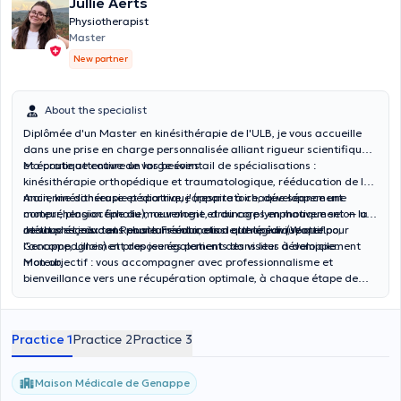
Jullie Aerts
Physiotherapist
Master
New partner
About the specialist
Diplômée d'un Master en kinésithérapie de l'ULB, je vous accueille
dans une prise en charge personnalisée alliant rigueur scientifique
et écoute attentive de vos besoins.
Ma pratique couvre un large éventail de spécialisations :
kinésithérapie orthopédique et traumatologique, rééducation de la
main, kinésithérapie pédiatrique (respiratoire, développement
Ancienne danseuse et sportive, j'apporte à chaque séance une
moteur, plagiocéphalie), neurologie, drainage lymphatique selon la
compréhension fine du mouvement et du corps en mouvement — un
méthode Leduc et Renata Franca, ainsi que le suivi sportif.
atout précieux tant pour la rééducation orthopédique que pour
Je vous reçois dans plusieurs cabinets de la région (Waterloo,
l'accompagnement des jeunes patients dans leur développement
Genappe, Lillois) et propose également des visites à domicile.
moteur.
Mon objectif : vous accompagner avec professionnalisme et
bienveillance vers une récupération optimale, à chaque étape de
votre parcours de soins.
Practice 1
Practice 2
Practice 3
Maison Médicale de Genappe