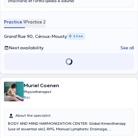
(mâchoire) et l'ortho (pédia & adulte)
Practice 1
Practice 2
Grand'Rue 90, Céroux-Mousty
3,3 km
Next availability
See all
Muriel Coenen
Physiotherapist
Bac
About the specialist
BODY AND MIND HARMONIZATION CENTER: Global Kinesitherapy
(use of essential oils), RPG, Manual Lymphatic Drainage,
Endermologie (specialization in scars), Niromathé, Applied