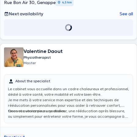
Rue Bon Air 30, Genappe
4,5 km
Next availability
See all
Valentine Daout
Physiotherapist
Master
About the specialist
Le cabinet vous accueille dans un cadre chaleureux et professionnel,
dédié à votre santé, votre mobilité et votre bien-être.
Je me mets à votre service mon expertise et des techniques de
rééducation personnalisées pour vous aider à retrouver confort,
force et autonomie au quotidien.
Que vous veniez pour une douleur, une rééducation après blessure,
ou simplement pour entretenir votre forme, je vous accompagne à
chaque étape de votre parcours de soin, avec une approche
humaine et à l’écoute de vos besoins.