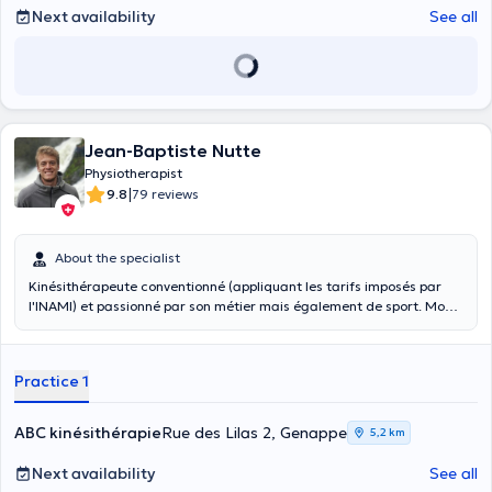
Next availability
See all
Jean-Baptiste Nutte
Physiotherapist
|
9.8
79 reviews
About the specialist
Kinésithérapeute conventionné (appliquant les tarifs imposés par
l'INAMI) et passionné par son métier mais également de sport. Mon
objectif est de vous, sportifs et moins sportifs, aider, de vous
accompagner et de vous guider tout au long de votre parcours
thérapeutique, que ce soit pour une rééducation ou une
Practice 1
réathlétisation ou les 2.
ABC kinésithérapie
Rue des Lilas 2, Genappe
5,2 km
Next availability
See all