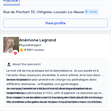
Practice 1
Rue de Pinchart 33, Ottignies-Louvain-La-Neuve
4,9 km
View profile
Anémone Legrand
Physiotherapist
|
9.9
81 reviews
About the specialist
Le mot clé de ma pratique est la bienveillance. Je suis posée et à
l’écoute. Nous avançons ensemble, à votre rythme, et le tout dans la
bonne humeur.
Je suis disponible pour prendre en charge vos pathologies dans
différents domaines : orthopédie, uro-gynécologie,
accompagnement pré et post natal, drainage lymphatique,
Je me suis formée en rééducation abdomino-pelvienne et en
respiratoire.
kinésithérapie périnatale à l’UCL, afin d’explorer ce domaine qui me
passionne. Je peux ainsi vous accompagner dans la prise en charge
Pour rappel, ces troubles sont fréquents et n’ont pas à être tabous.
des troubles pelvi-périnéaux, incluant les troubles urinaires, fécaux,
Ma porte sera toujours ouverte pour en parler avec vous. J’ai hâte
gynécologiques, ainsi que les difficultés pouvant impacter la sphère
de vous rencontrer et de vous accompagner afin d’atteindre vos
intime, chez les femmes, les hommes et les enfants.
objectifs.