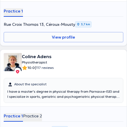
Kinesiology, Luxotherapy, Wellness Massage, Energetic Therapies,
Psycho-energetic Therapies, Biological Decoding, NLP, Quantum
Practice 1
Essential Oils,... We are not only body or only mind, we are a whole.
Rue Croix Thomas 13, Céroux-Mousty
3,7 km
View profile
Coline Adens
Physiotherapist
|
10.0
117 reviews
About the specialist
I have a master's degree in physical therapy from Parnasse-ISEI and
I specialize in sports, geriatric and psychogeriatric physical therapy.
Young and dynamic, I take care of patients for sports and
musculoskeletal pathologies in general.
Practice 1
Practice 2