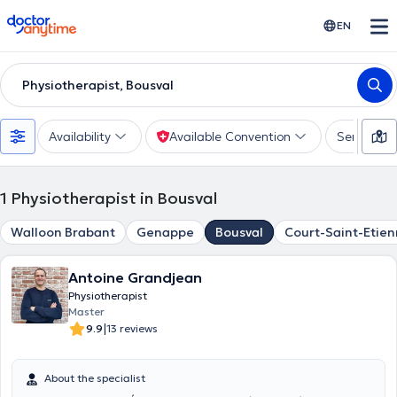
doctoranytime
EN
Physiotherapist, Bousval
Availability
Available Convention
Services
1
Physiotherapist in Bousval
Walloon Brabant
Genappe
Bousval
Court-Saint-Etie
Antoine Grandjean
Physiotherapist
Master
|
9.9
13 reviews
About the specialist