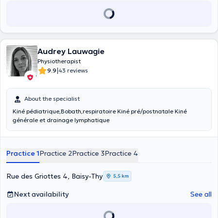
Audrey Lauwagie
Physiotherapist
|
9.9
43 reviews
About the specialist
Kiné pédiatrique,Bobath,respiratoire Kiné pré/postnatale Kiné
générale et drainage lymphatique
Practice 1
Practice 2
Practice 3
Practice 4
Rue des Griottes 4, Baisy-Thy
5,5 km
Next availability
See all