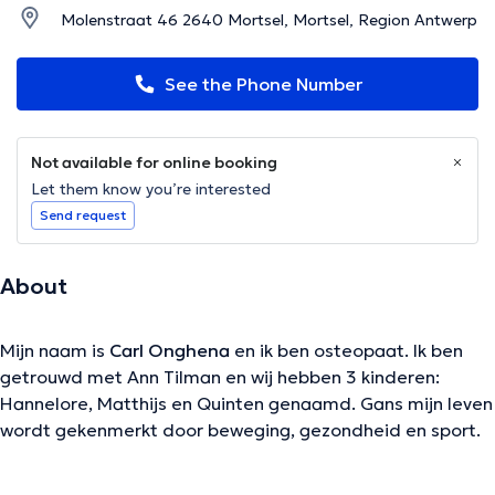
Molenstraat 46 2640 Mortsel, Mortsel, Region Antwerp
See the Phone Number
Not available for online booking
Let them know you’re interested
Send request
About
Mijn naam is
Carl Onghena
en ik ben osteopaat. Ik ben
getrouwd met Ann Tilman en wij hebben 3 kinderen:
Hannelore, Matthijs en Quinten genaamd. Gans mijn leven
wordt gekenmerkt door beweging, gezondheid en sport.
De opleiding Kinesitherapie verschafte mij inzicht in het
bewegingsstelsel en het menselijk lichaam. Als