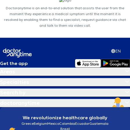
Doctoranytime is an end-to-end solution that assists the user from the
moment they experience a medical symptom until the moment it is
resolved by enabling them to find a specialist, request guidance via chat
and talk to them via video call.
EN
Get the app
Areas
Specialties
Search by
doctoranytime
We revolutionize healthcare globally
Greece
Belgium
Mexico
Colombia
Ecuador
Guatemala
Brazil