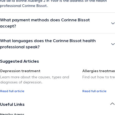
rue de la Bonne Auberge 2 in Yvoir is the address of the health
professional Corinne Bissot.
What payment methods does Corinne Bissot
accept?
What languages does the Corinne Bissot health
professional speak?
Suggested Articles
Depression treatment
Allergies treatme
Learn more about the causes, types and
Find out how to trea
diagnoses of depression.
Read full article
Read full article
Useful Links
Nearby Areas