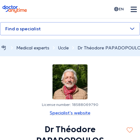
doctoranytime
EN
Find a specialist
Medical experts
Uccle
Dr Théodore PAPADOPOUL
License number: 18588069790
Specialist's website
Dr Théodore