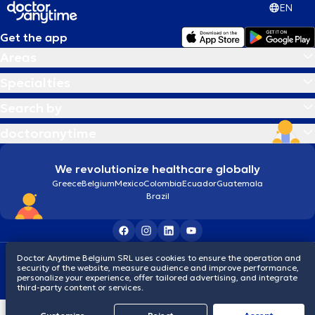
EN
Get the app
Areas
Specialties
Search by
doctoranytime
We revolutionize healthcare globally
Greece
Belgium
Mexico
Colombia
Ecuador
Guatemala
Brazil
Terms and conditions
Cookies
Privacy policy
Doctor Anytime Belgium SRL uses cookies to ensure the operation and
security of the website, measure audience and improve performance,
© 2026 doctoranytime
personalize your experience, offer tailored advertising, and integrate
third-party content or services.