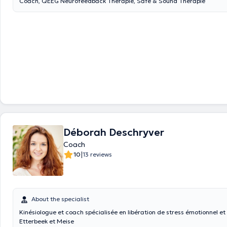
Coach, QEEG Neurofeedback Therapie, Safe & Sound Therapie
Déborah Deschryver
Coach
|
10
13 reviews
About the specialist
Kinésiologue et coach spécialisée en libération de stress émotionnel et
Etterbeek et Meise