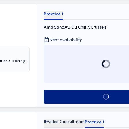
Practice 1
Ama Sana
Av. Du Chili 7, Brussels
Next availability
areer Coaching;
See all
Video Consultation
Practice 1