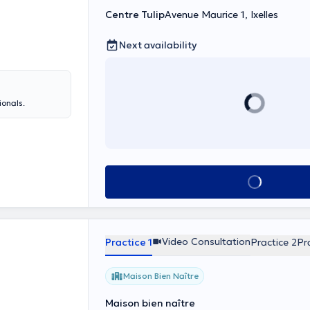
Centre Tulip
Avenue Maurice 1, Ixelles
Next availability
ionals.
See all
Video Consultation
Practice 1
Practice 2
Pr
Maison Bien Naître
Maison bien naître