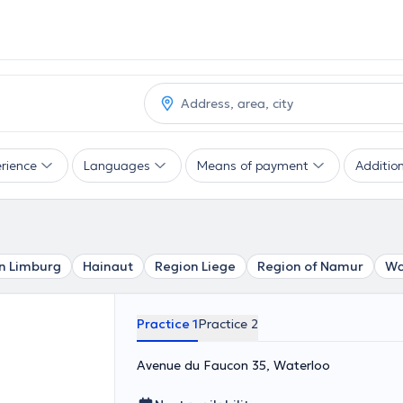
rience
Languages
Means of payment
Addition
n Limburg
Hainaut
Region Liege
Region of Namur
Wa
Practice 1
Practice 2
Avenue du Faucon 35, Waterloo