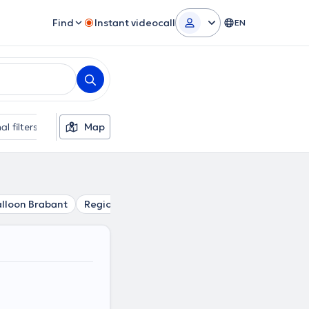
Find
Instant videocall
EN
al filters
Map
lloon Brabant
Region Brussels