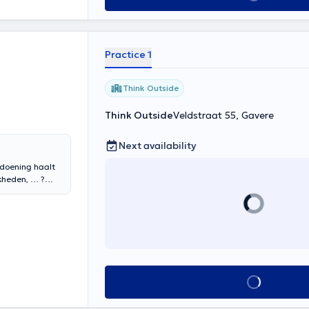
Practice 1
Think Outside
Think Outside
Veldstraat 55, Gavere
Next availability
ldoening haalt
jkheden, … ?
 krijg je terug
ivé kan
See all