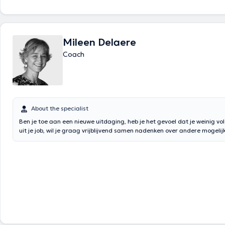
Mileen Delaere
Coach
About the specialist
Ben je toe aan een nieuwe uitdaging, heb je het gevoel dat je weinig vo
uit je job, wil je graag vrijblijvend samen nadenken over andere mogeli
Loopbaanbegeleiding helpt je hierbij! Wanneer je stagneert in je persoonlijke groei,
tracht ik jou opnieuw in beweging te brengen. Zo groeit jouw vertrouwen,
plezier in je leven en in je werk. Samen zoeken we naar wat je graag doet, waar je goed
in bent en wat je energie geeft. Loopbaanbegeleiding hoeft niet noodzakelijk te leiden
tot een nieuwe job, ook het vinden van een evenwicht tussen werk en pr
bijdragen tot een betere kwaliteit van leven.