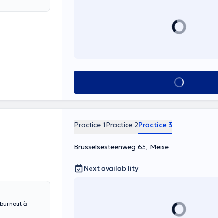
See all
Practice 1
Practice 2
Practice 3
Brusselsesteenweg 65, Meise
Next availability
 burnout à