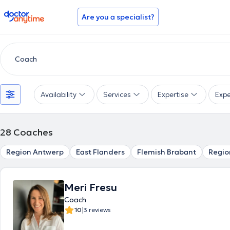
doctoranytime
Are you a specialist?
Availability
Services
Expertise
Expe
28
Coaches
Region Antwerp
East Flanders
Flemish Brabant
Regio
Meri Fresu
Coach
|
10
3 reviews