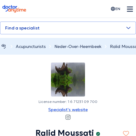
doctoranytime
EN
Find a specialist
Acupuncturists
Neder-Over-Heembeek
Ralid Moussa
License number: 1 6 71231 09 700
Specialist's website
Ralid Moussati