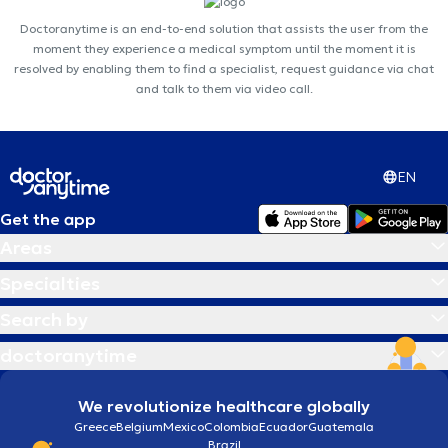
Doctoranytime is an end-to-end solution that assists the user from the
moment they experience a medical symptom until the moment it is
resolved by enabling them to find a specialist, request guidance via chat
and talk to them via video call.
EN
Get the app
Areas
Specialties
Search by
doctoranytime
We revolutionize healthcare globally
Greece
Belgium
Mexico
Colombia
Ecuador
Guatemala
Brazil