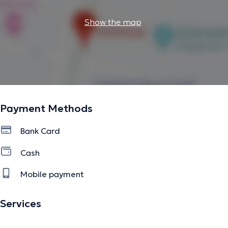
modalités thérapeutiques utilisées sont : L’acupuncture,
la nutrition ou diététique chinoise, le tuina ou massage
Show the map
chinois, la phytothérapie chinoise, le Qi gong ou
gymnastique thérapeutique chinoise, la moxibustion, l a
ventousothérapie – cupping therapy – Hijama et
l’aromathérapie.
The description was edited by the doctoranytime team, based on verified
Payment Methods
information.
Bank Card
Cash
Mobile payment
Services