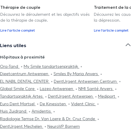
Thérapie de couple
Traitement de la 
Découvrez le déroulement et les objectifs visés
Découvrez les caus
de la thérapie de couple.
la dépression.
Lire l'article complet
Lire l'article complet
Liens utiles
Hôpitaux à proximité
Ora-Tand
My Smile tandartsenpraktijk
Dieetcentrum Antwerpen
Smiles By Maria Anvers
EL NABIL DENTAL CENTER
DentUrgent Antwerpen Centrum
Global Smile Care
Lazeo Antwerpen
NMI Santé Anvers
Tandartspraktijk Artes
DentUrgent Antwerpen
Mediport
Euro Dent Mortsel
De Kinesisten
Vident Clinic
Huis Zuidrand
Amidentis
Radiologie Temse Dr. Van Laere & Dr. Cruz Conde
DentUrgent Mechelen
NeuroVP Bornem