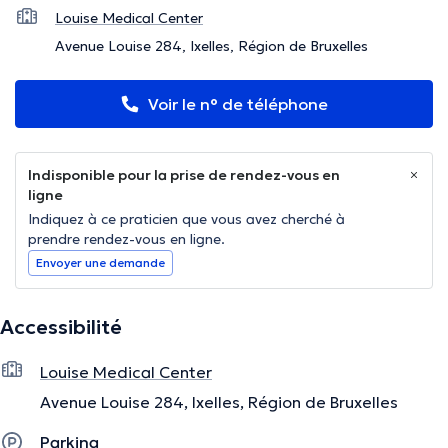
Louise Medical Center
Avenue Louise 284, Ixelles, Région de Bruxelles
Voir le n° de téléphone
Indisponible pour la prise de rendez-vous en
ligne
Indiquez à ce praticien que vous avez cherché à
prendre rendez-vous en ligne.
Envoyer une demande
Accessibilité
Louise Medical Center
Avenue Louise 284, Ixelles, Région de Bruxelles
Parking