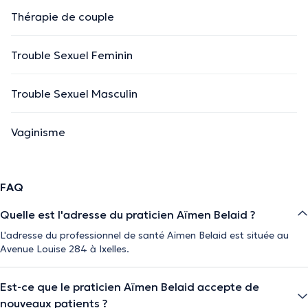
Thérapie de couple
Trouble Sexuel Feminin
Trouble Sexuel Masculin
Vaginisme
FAQ
Quelle est l'adresse du praticien Aïmen Belaid ?
L'adresse du professionnel de santé Aïmen Belaid est située au
Avenue Louise 284 à Ixelles.
Est-ce que le praticien Aïmen Belaid accepte de
nouveaux patients ?