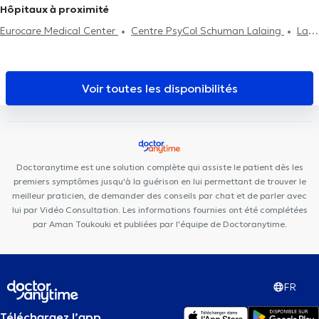
Radiologues à Waterloo
Radiologues à Meise
Radiologues à
Hôpitaux à proximité
squelettique
Infiltrations articulaires
Genval
Radiologues à Rixensart
Eurocare Medical Center
Centre PsyCol Schuman Lalaing
La
Maison PsyCol
Brussels Skin Center - Quartier Européen
Centre médical Eurocare
Kio Medical Center Belliard
Mazi
Medical Center Belliard
PsychoLudo
Kiné - Ostéo Schuman
Voir toutes les disponibilités
BeNomad
European Medical Center
Brussels Dental
Orthodental
European Skin Clinic
Centre de Kinésithérapie
Berlemont
KAM Dentaire Saint-Josse
Centre Médical et
Paramédical Europe Schuman
Cabinet Dentaire Joyeuse entrée
Doctoranytime est une solution complète qui assiste le patient dès les
Centre Médical Belliard
Michel-Ange Center
premiers symptômes jusqu'à la guérison en lui permettant de trouver le
meilleur praticien, de demander des conseils par chat et de parler avec
lui par Vidéo Consultation. Les informations fournies ont été complétées
par Aman Toukouki et publiées par l'équipe de Doctoranytime.
FR
Téléchargez l’app