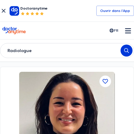
Doctoranytime
Ouvrir dans l’App
doctoranytime
FR
Radiologue