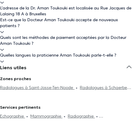
L'adresse de la Dr. Aman Toukouki est localisée au Rue Jacques de
Lalaing 18 A à Bruxelles
Est-ce que la Docteur Aman Toukouki accepte de nouveaux
patients ?
Quels sont les méthodes de paiement acceptées par la Docteur
Aman Toukouki ?
Quelles langues la praticienne Aman Toukouki parle-t-elle ?
Liens utiles
Zones proches
Radiologues à Saint-Josse-Ten-Noode
Radiologues à Schaerbeek
Radiologues à Borgerhout
Radiologues à Ixelles
Radiologues à Saint-Gilles
Radiologues à Woluwe-Saint-Pierre
Services pertinents
Radiologues à Woluwe-Saint-Lambert
Radiologues à Evere
Echographie
Mammographie
Radiographie
Radiologues à Molenbeek-Saint-Jean
Radiologues à Forest
Ostéodensitométrie
Imagerie thoracique
Echodoppler
Radiologues à Anderlecht
Radiologues à Ganshoren
Scanner abdominale
IRM Pelvienne
Imagerie musculo-