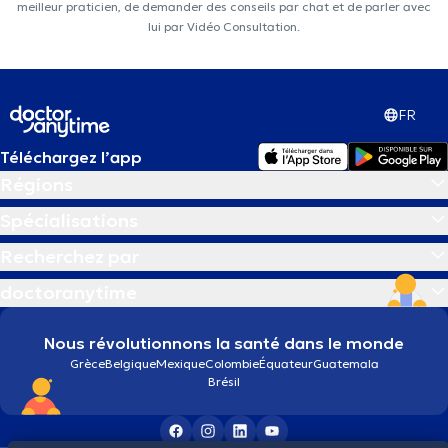
meilleur praticien, de demander des conseils par chat et de parler avec
lui par Vidéo Consultation.
FR
Téléchargez l’app
Régions
Spécialisations
Recherchez par
doctoranytime
Nous révolutionnons la santé dans le monde
Grèce
Belgique
Mexique
Colombie
Équateur
Guatemala
Brésil