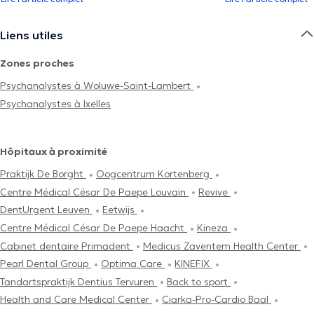
Liens utiles
Zones proches
Psychanalystes à Woluwe-Saint-Lambert
Psychanalystes à Ixelles
Hôpitaux à proximité
Praktijk De Borght
Oogcentrum Kortenberg
Centre Médical César De Paepe Louvain
Revive
DentUrgent Leuven
Eetwijs
Centre Médical César De Paepe Haacht
Kineza
Cabinet dentaire Primadent
Medicus Zaventem Health Center
Pearl Dental Group
Optima Care
KINEFIX
Tandartspraktijk Dentius Tervuren
Back to sport
Health and Care Medical Center
Ciarka-Pro-Cardio Baal