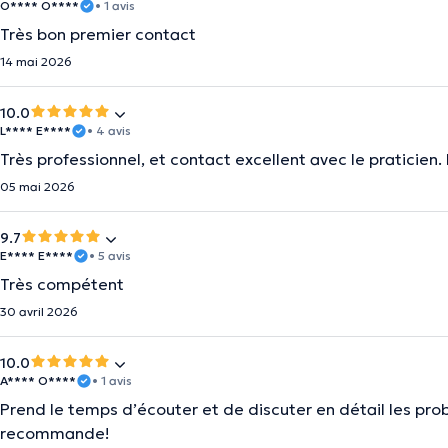
O**** O****
• 1 avis
Très bon premier contact
14 mai 2026
10.0
L**** E****
• 4 avis
Très professionnel, et contact excellent avec le praticien.
05 mai 2026
9.7
E**** E****
• 5 avis
Très compétent
30 avril 2026
10.0
A**** O****
• 1 avis
Prend le temps d’écouter et de discuter en détail les prob
recommande!