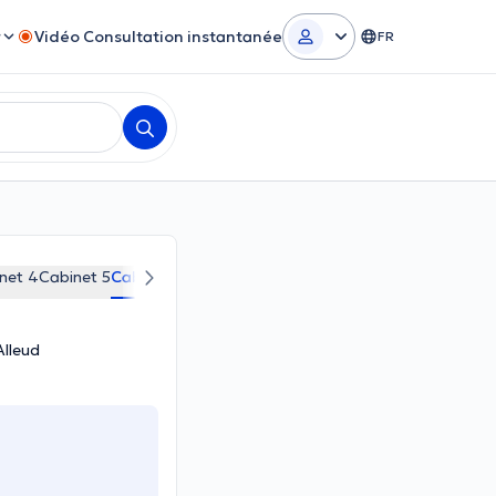
r
Vidéo Consultation instantanée
FR
net 4
Cabinet 5
Cabinet 6
Alleud